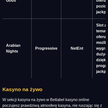
Gods
oferuj
pozio
jackpo
Slot z
tematy
oferuj
możli
Arabian
Progressive
NetEnt
wygra
Nights
dużyc
dzięki
progr
jackpo
Kasyno na żywo
W sekcji kasyna na żywo w Betlabel kasyno online
poczujesz prawdziwą atmosferę kasyna, nie ruszając się z