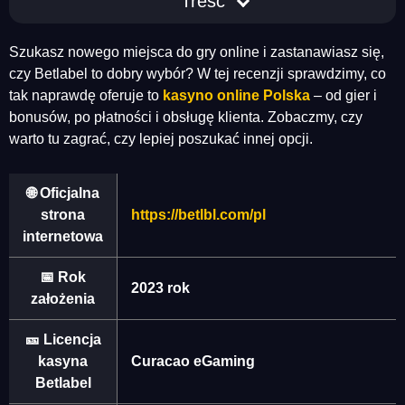
Treść
Szukasz nowego miejsca do gry online i zastanawiasz się,
czy Betlabel to dobry wybór? W tej recenzji sprawdzimy, co
tak naprawdę oferuje to
kasyno online Polska
– od gier i
bonusów, po płatności i obsługę klienta. Zobaczmy, czy
warto tu zagrać, czy lepiej poszukać innej opcji.
🌐 Oficjalna
strona
https://betlbl.com/pl
internetowa
📅 Rok
2023 rok
założenia
🎫 Licencja
kasyna
Curacao eGaming
Betlabel