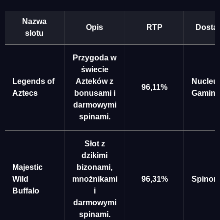
Nazwa
Opis
RTP
Dosta
slotu
Przygoda w
świecie
Legends of
Azteków z
Nucleu
96,11%
Aztecs
bonusami i
Gamin
darmowymi
spinami.
Słot z
dzikimi
Majestic
bizonami,
Wild
mnożnikami
96,31%
Spinom
Buffalo
i
darmowymi
spinami.