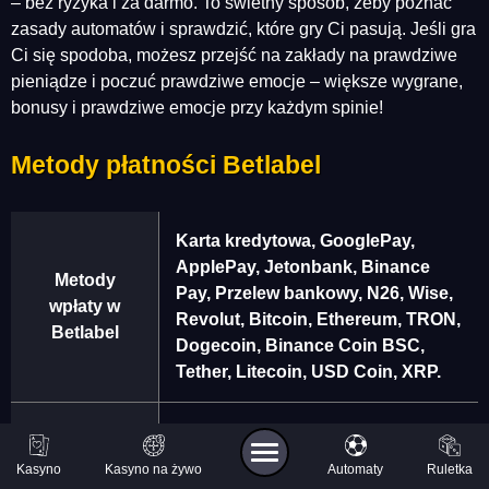
– bez ryzyka i za darmo. To świetny sposób, żeby poznać
zasady automatów i sprawdzić, które gry Ci pasują. Jeśli gra
Ci się spodoba, możesz przejść na zakłady na prawdziwe
pieniądze i poczuć prawdziwe emocje – większe wygrane,
bonusy i prawdziwe emocje przy każdym spinie!
Metody płatności Betlabel
Karta kredytowa, GooglePay,
ApplePay, Jetonbank, Binance
Metody
Pay, Przelew bankowy, N26, Wise,
wpłaty w
Revolut, Bitcoin, Ethereum, TRON,
Betlabel
Dogecoin, Binance Coin BSC,
Tether, Litecoin, USD Coin, XRP.
Sepa, Jetonbank, Przelew
Metody
bankowy, Bitcoin, Ethereum,
Kasyno
Kasyno na żywo
Automaty
Ruletka
wypłaty z
TRON, Dogecoin, Binance Coin