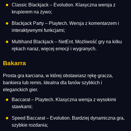
Classic Blackjack – Evolution. Klasyczna wersja z
krupierem na żywo;
Blackjack Party – Playtech. Wersja z komentarzem i
interaktywnymi funkcjami;
Multihand Blackjack – NetEnt. Możliwość gry na kilku
rękach naraz, więcej emocji i wygranych.
Bakarra
Prosta gra karciana, w której obstawiasz rękę gracza,
bankiera lub remis. Idealna dla fanów szybkich i
eleganckich gier.
Baccarat – Playtech. Klasyczna wersja z wysokimi
stawkami;
Speed Baccarat – Evolution. Bardziej dynamiczna gra,
szybkie rozdania;