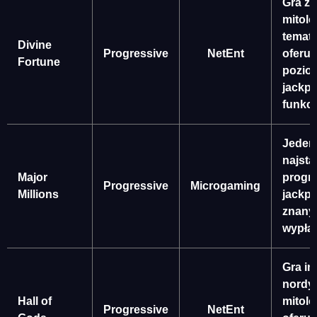
Gra z
mitolo
tematy
Divine
Progressive
NetEnt
oferuj
Fortune
pozio
jackpo
funkcj
Jeden
najsta
Major
progr
Progressive
Microgaming
Millions
jackpo
znany
wypłat
Gra i
nordy
Hall of
mitolo
Progressive
NetEnt