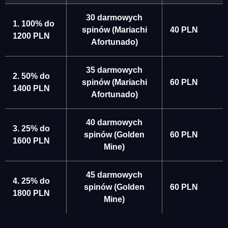
30 darmowych
1. 100% do
spinów (Mariachi
40 PLN
1200 PLN
Afortunado)
35 darmowych
2. 50% do
spinów (Mariachi
60 PLN
1400 PLN
Afortunado)
40 darmowych
3. 25% do
spinów (Golden
60 PLN
1600 PLN
Mine)
45 darmowych
4. 25% do
spinów (Golden
60 PLN
1800 PLN
Mine)