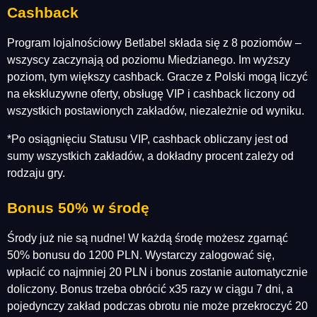
Cashback
Program lojalnościowy Betlabel składa się z 8 poziomów –
wszyscy zaczynają od poziomu Miedzianego. Im wyższy
poziom, tym większy cashback. Gracze z Polski mogą liczyć
na ekskluzywne oferty, obsługę VIP i cashback liczony od
wszystkich postawionych zakładów, niezależnie od wyniku.
*Po osiągnięciu Statusu VIP, cashback obliczany jest od
sumy wszystkich zakładów, a dokładny procent zależy od
rodzaju gry.
Bonus 50% w środę
Środy już nie są nudne! W każdą środę możesz zgarnąć
50% bonusu do 1200 PLN. Wystarczy zalogować się,
wpłacić co najmniej 20 PLN i bonus zostanie automatycznie
doliczony. Bonus trzeba obrócić x35 razy w ciągu 7 dni, a
pojedynczy zakład podczas obrotu nie może przekroczyć 20