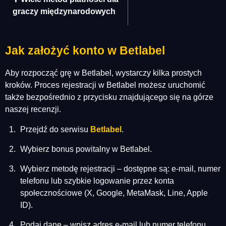
graczy międzynarodowych
Jak założyć konto w Betlabel
Aby rozpocząć grę w Betlabel, wystarczy kilka prostych
kroków. Proces rejestracji w Betlabel możesz uruchomić
także bezpośrednio z przycisku znajdującego się na górze
naszej recenzji.
Przejdź do serwisu
Betlabel
.
Wybierz bonus powitalny w Betlabel.
Wybierz metodę rejestracji – dostępne są: e-mail, numer
telefonu lub szybkie logowanie przez konta
społecznościowe (X, Google, MetaMask, Line, Apple
ID).
Podaj dane – wpisz adres e-mail lub numer telefonu,