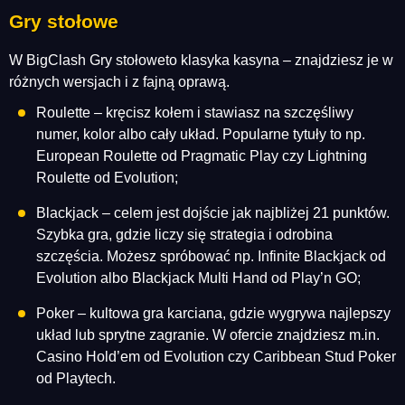
Gry stołowe
W BigClash Gry stołoweto klasyka kasyna – znajdziesz je w
różnych wersjach i z fajną oprawą.
Roulette – kręcisz kołem i stawiasz na szczęśliwy
numer, kolor albo cały układ. Popularne tytuły to np.
European Roulette od Pragmatic Play czy Lightning
Roulette od Evolution;
Blackjack – celem jest dojście jak najbliżej 21 punktów.
Szybka gra, gdzie liczy się strategia i odrobina
szczęścia. Możesz spróbować np. Infinite Blackjack od
Evolution albo Blackjack Multi Hand od Play’n GO;
Poker – kultowa gra karciana, gdzie wygrywa najlepszy
układ lub sprytne zagranie. W ofercie znajdziesz m.in.
Casino Hold’em od Evolution czy Caribbean Stud Poker
od Playtech.