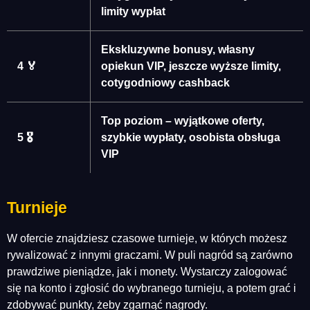
limity wypłat
Ekskluzywne bonusy, własny
4 🏅
opiekun VIP, jeszcze wyższe limity,
cotygodniowy cashback
Top poziom – wyjątkowe oferty,
5 🎖️
szybkie wypłaty, osobista obsługa
VIP
Turnieje
W ofercie znajdziesz czasowe turnieje, w których możesz
rywalizować z innymi graczami. W puli nagród są zarówno
prawdziwe pieniądze, jak i monety. Wystarczy zalogować
się na konto i zgłosić do wybranego turnieju, a potem grać i
zdobywać punkty, żeby zgarnąć nagrody.