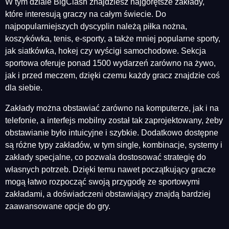
W tym dziale BigClash znajdziesz najgorętsze zakłady,
które interesują graczy na całym świecie. Do
najpopularniejszych dyscyplin należą piłka nożna,
koszykówka, tenis, e-sporty, a także mniej popularne sporty,
jak siatkówka, hokej czy wyścigi samochodowe. Sekcja
sportowa oferuje ponad 1500 wydarzeń zarówno na żywo,
jak i przed meczem, dzięki czemu każdy gracz znajdzie coś
dla siebie.
Zakłady można obstawiać zarówno na komputerze, jak i na
telefonie, a interfejs mobilny został tak zaprojektowany, żeby
obstawianie było intuicyjne i szybkie. Dodatkowo dostępne
są różne typy zakładów, w tym single, kombinacje, systemy i
zakłady specjalne, co pozwala dostosować strategię do
własnych potrzeb. Dzięki temu nawet początkujący gracze
mogą łatwo rozpocząć swoją przygodę ze sportowymi
zakładami, a doświadczeni obstawiający znajdą bardziej
zaawansowane opcje do gry.