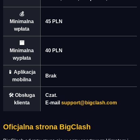
💰
Minimalna
45 PLN
wpłata
🏧
Minimalna
40 PLN
wypłata
📱 Aplikacja
Brak
mobilna
🛠️ Obsługa
Czat.
klienta
E-mail
support@bigclash.com
Oficjalna strona BigClash