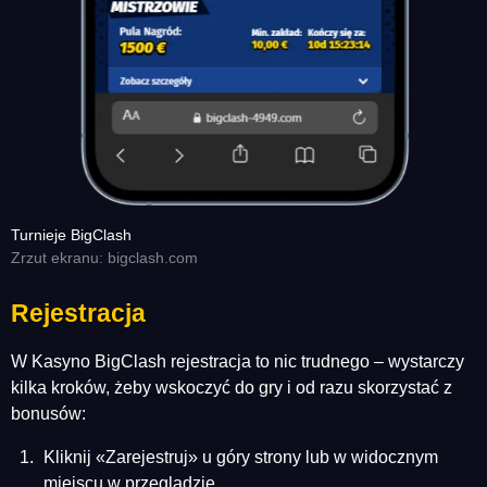
Turnieje BigClash
Zrzut ekranu: bigclash.com
Rejestracja
W Kasyno BigClash rejestracja to nic trudnego – wystarczy
kilka kroków, żeby wskoczyć do gry i od razu skorzystać z
bonusów:
Kliknij «Zarejestruj» u góry strony lub w widocznym
miejscu w przeglądzie.