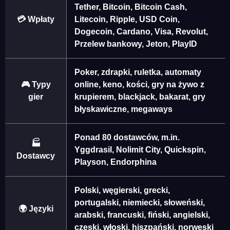
Tether, Bitcoin, Bitcoin Cash,
💳 Wpłaty
Litecoin, Ripple, USD Coin,
Dogecoin, Cardano, Visa, Revolut,
Przelew bankowy, Jeton, PlayID
Poker, zdrapki, ruletka, automaty
🎮 Typy
online, keno, kości, gry na żywo z
gier
krupierem, blackjack, bakarat, gry
błyskawiczne, megaways
Ponad 80 dostawców, m.in.
🏭
Yggdrasil, Nolimit City, Quickspin,
Dostawcy
Playson, Endorphina
Polski, węgierski, grecki,
portugalski, niemiecki, słoweński,
🌍 Języki
arabski, francuski, fiński, angielski,
czeski, włoski, hiszpański, norweski