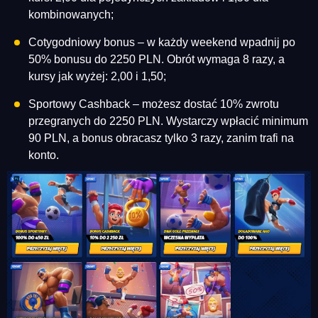
kombinowanych;
Cotygodniowy bonus – w każdy weekend wpadnij po
50% bonusu do 2250 PLN. Obrót wymaga 8 razy, a
kursy jak wyżej: 2,00 i 1,50;
Sportowy Cashback – możesz dostać 10% zwrotu
przegranych do 2250 PLN. Wystarczy wpłacić minimum
90 PLN, a bonus obracasz tylko 3 razy, zanim trafi na
konto.