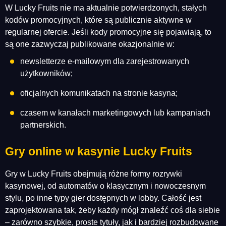
W Lucky Fruits nie ma aktualnie potwierdzonych, stałych
kodów promocyjnych, które są publicznie aktywne w
regularnej ofercie. Jeśli kody promocyjne się pojawiają, to
są one zazwyczaj publikowane okazjonalnie w:
newsletterze e-mailowym dla zarejestrowanych
użytkowników;
oficjalnych komunikatach na stronie kasyna;
czasem w kanałach marketingowych lub kampaniach
partnerskich.
Gry online w kasynie Lucky Fruits
Gry w Lucky Fruits obejmują różne formy rozrywki
kasynowej, od automatów o klasycznym i nowoczesnym
stylu, po inne typy gier dostępnych w lobby. Całość jest
zaprojektowana tak, żeby każdy mógł znaleźć coś dla siebie
– zarówno szybkie, proste tytuły, jak i bardziej rozbudowane