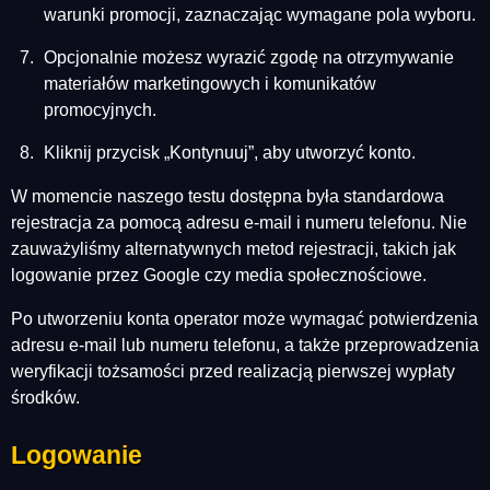
warunki promocji, zaznaczając wymagane pola wyboru.
Opcjonalnie możesz wyrazić zgodę na otrzymywanie
materiałów marketingowych i komunikatów
promocyjnych.
Kliknij przycisk „Kontynuuj”, aby utworzyć konto.
W momencie naszego testu dostępna była standardowa
rejestracja za pomocą adresu e-mail i numeru telefonu. Nie
zauważyliśmy alternatywnych metod rejestracji, takich jak
logowanie przez Google czy media społecznościowe.
Po utworzeniu konta operator może wymagać potwierdzenia
adresu e-mail lub numeru telefonu, a także przeprowadzenia
weryfikacji tożsamości przed realizacją pierwszej wypłaty
środków.
Logowanie