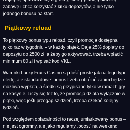
zabawę i chcą korzystać z kilku depozytów, a nie tylko
jednego bonusu na start.
Piątkowy reload
To piątkowy bonus typu reload, czyli promocja dostępna
tylko raz w tygodniu – w każdy piątek. Daje 25% dopłaty do
depozytu do 2500 zł, a żeby go aktywować, trzeba wpłacić
minimum 80 zł i wpisać kod VKL.
Warunki Lucky Fruits Casino są dość proste jak na tego typu
ofertę, ale standardowe: bonus trzeba obrócić zanim będzie
możliwa wypłata, a środki są przypisane tylko w ramach gry
na kasynie. Liczy się też to, że promocja działa wyłącznie w
piątki, więc jeśli przegapisz dzień, trzeba czekać kolejny
tydzień.
Pod względem opłacalności to raczej umiarkowany bonus –
nie jest ogromny, ale jako regularny „boost” na weekend