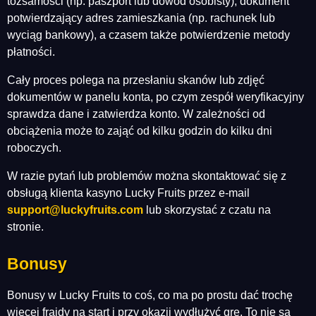
tożsamości (np. paszport lub dowód osobisty), dokument
potwierdzający adres zamieszkania (np. rachunek lub
wyciąg bankowy), a czasem także potwierdzenie metody
płatności.
Cały proces polega na przesłaniu skanów lub zdjęć
dokumentów w panelu konta, po czym zespół weryfikacyjny
sprawdza dane i zatwierdza konto. W zależności od
obciążenia może to zająć od kilku godzin do kilku dni
roboczych.
W razie pytań lub problemów można skontaktować się z
obsługą klienta kasyno Lucky Fruits przez e-mail
support@luckyfruits.com
lub skorzystać z czatu na
stronie.
Bonusy
Bonusy w Lucky Fruits to coś, co ma po prostu dać trochę
więcej frajdy na start i przy okazji wydłużyć grę. To nie są