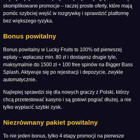
skomplikowane promocje – raczej proste oferty, które mają
pomóc szybciej wejść w rozgrywkę i sprawdzić platformę
bez większego ryzyka.
Bonus powitalny
Bonus powitalny w Lucky Fruits to 100% od pierwszej
wpłaty – wpłacasz min. 80 zł i dostajesz drugie tyle,
maksymalnie do 1500 zł + 100 free spinów na Bigger Bass
Splash. Aktywuje się po rejestracji i depozycie, zwykle
automatycznie.
Najlepiej sprawdzi się dla nowych graczy z Polski, którzy
chcą przetestować kasyno i są gotowi pograć dłużej, a nie
tylko wypłacić szybki zysk.
Niezrównany pakiet powitalny
To nie jeden bonus, tylko 4 etapy promocji na pierwsze