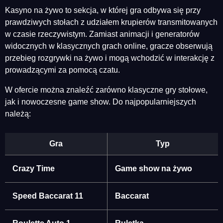
Kasyno na żywo to sekcja, w której gra odbywa się przy
prawdziwych stołach z udziałem krupierów transmitowanych
w czasie rzeczywistym. Zamiast animacji i generatorów
widocznych w klasycznych grach online, gracze obserwują
przebieg rozgrywki na żywo i mogą wchodzić w interakcję z
prowadzącymi za pomocą czatu.
W ofercie można znaleźć zarówno klasyczne gry stołowe,
jak i nowoczesne game show. Do najpopularniejszych
należą:
Gra
Typ
Crazy Time
Game show na żywo
Speed Baccarat 11
Baccarat