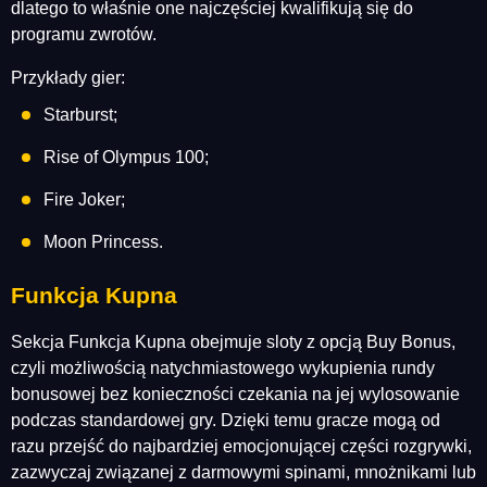
dlatego to właśnie one najczęściej kwalifikują się do
programu zwrotów.
Przykłady gier:
Starburst;
Rise of Olympus 100;
Fire Joker;
Moon Princess.
Funkcja Kupna
Sekcja Funkcja Kupna obejmuje sloty z opcją Buy Bonus,
czyli możliwością natychmiastowego wykupienia rundy
bonusowej bez konieczności czekania na jej wylosowanie
podczas standardowej gry. Dzięki temu gracze mogą od
razu przejść do najbardziej emocjonującej części rozgrywki,
zazwyczaj związanej z darmowymi spinami, mnożnikami lub