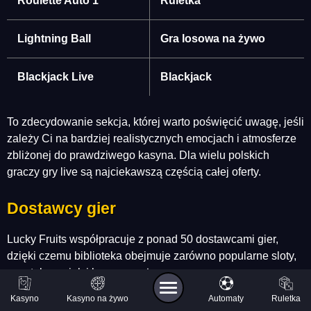
Roulette Auto 1
Ruletka
Lightning Ball
Gra losowa na żywo
Blackjack Live
Blackjack
To zdecydowanie sekcja, której warto poświęcić uwagę, jeśli
zależy Ci na bardziej realistycznych emocjach i atmosferze
zbliżonej do prawdziwego kasyna. Dla wielu polskich
graczy gry live są najciekawszą częścią całej oferty.
Dostawcy gier
Lucky Fruits współpracuje z ponad 50 dostawcami gier,
dzięki czemu biblioteka obejmuje zarówno popularne sloty,
gry stołowe, jak i kasyno na żywo.
Kasyno
Kasyno na żywo
Automaty
Ruletka
Top: