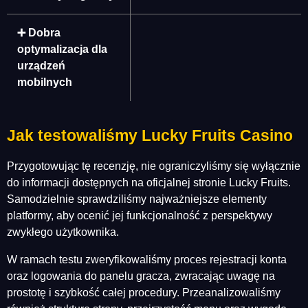
➕ Dobra
optymalizacja dla
urządzeń
mobilnych
Jak testowaliśmy Lucky Fruits Casino
Przygotowując tę recenzję, nie ograniczyliśmy się wyłącznie
do informacji dostępnych na oficjalnej stronie Lucky Fruits.
Samodzielnie sprawdziliśmy najważniejsze elementy
platformy, aby ocenić jej funkcjonalność z perspektywy
zwykłego użytkownika.
W ramach testu zweryfikowaliśmy proces rejestracji konta
oraz logowania do panelu gracza, zwracając uwagę na
prostotę i szybkość całej procedury. Przeanalizowaliśmy