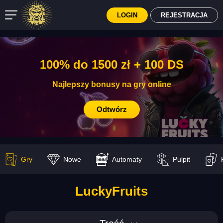
LOGIN
REJESTRACJA
100% do 1500 zł + 100 DS
Najlepszy bonusy na gry online
Odtwórz
Gry
Nowe
Automaty
Pulpit
LuckyFruits