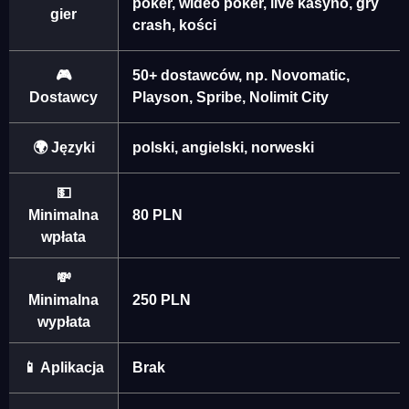
poker, wideo poker, live kasyno, gry
gier
crash, kości
🎮
50+ dostawców, np. Novomatic,
Dostawcy
Playson, Spribe, Nolimit City
🌍 Języki
polski, angielski, norweski
💵
Minimalna
80 PLN
wpłata
💸
Minimalna
250 PLN
wypłata
📱 Aplikacja
Brak