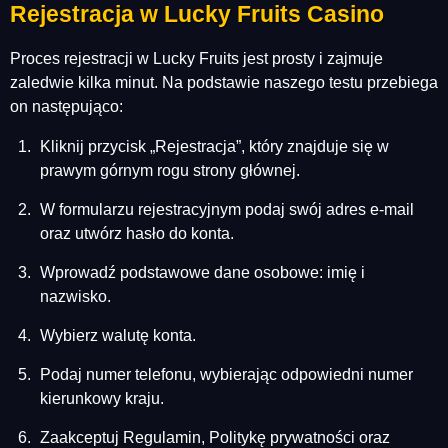
Rejestracja w Lucky Fruits Casino
Proces rejestracji w Lucky Fruits jest prosty i zajmuje
zaledwie kilka minut. Na podstawie naszego testu przebiega
on następująco:
Kliknij przycisk „Rejestracja”, który znajduje się w
prawym górnym rogu strony głównej.
W formularzu rejestracyjnym podaj swój adres e-mail
oraz utwórz hasło do konta.
Wprowadź podstawowe dane osobowe: imię i
nazwisko.
Wybierz walutę konta.
Podaj numer telefonu, wybierając odpowiedni numer
kierunkowy kraju.
Zaakceptuj Regulamin, Politykę prywatności oraz