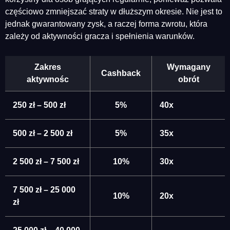
częściowo zmniejszać straty w dłuższym okresie. Nie jest to
jednak gwarantowany zysk, a raczej forma zwrotu, która
zależy od aktywności gracza i spełnienia warunków.
Zakres
Wymagany
Cashback
aktywnośc
obrót
250 zł – 500 zł
5%
40x
500 zł – 2 500 zł
5%
35x
2 500 zł – 7 500 zł
10%
30x
7 500 zł – 25 000
10%
20x
zł