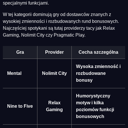
specjalnymi funkcjami.
W tej kategorii dominują gry od dostawców znanych z
wysokiej zmienności i rozbudowanych rund bonusowych.
Najczęściej spotykani są tutaj providerzy tacy jak Relax
Gaming, Nolimit City czy Pragmatic Play.
Gra
Provider
Cecha szczególna
Wysoka zmienność i
Mental
Nolimit City
rozbudowane
bonusy
Humorystyczny
Relax
motyw i kilka
Nine to Five
Gaming
poziomów funkcji
bonusowych