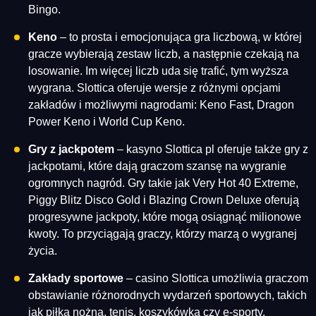
Bingo.
Keno
– to prosta i emocjonująca gra liczbową, w której
gracze wybierają zestaw liczb, a następnie czekają na
losowanie. Im więcej liczb uda się trafić, tym wyższa
wygrana. Slottica oferuje wersje z różnymi opcjami
zakładów i możliwymi nagrodami: Keno Fast, Dragon
Power Keno i World Cup Keno.
Gry z jackpotem
– kasyno Slottica pl oferuje także gry z
jackpotami, które dają graczom szansę na wygranie
ogromnych nagród. Gry takie jak Very Hot 40 Extreme,
Piggy Blitz Disco Gold i Blazing Crown Deluxe oferują
progresywne jackpoty, które mogą osiągnąć milionowe
kwoty. To przyciągają graczy, którzy marzą o wygranej
życia.
Zakłady sportowe
– casino Slottica umożliwia graczom
obstawianie różnorodnych wydarzeń sportowych, takich
jak piłka nożna, tenis, koszykówka czy e-sporty.