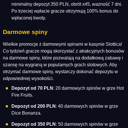
minimalny depozyt 350 PLN, obrót x45, ważność 7 dni.
Po trzeciej wpłacie gracze otrzymują 100% bonus do
wpłaconej kwoty.
Darmowe spiny
Wielkie promocje z darmowymi spinami w kasynie Slottica!
Co tydzień gracze mogą skorzystać z atrakcyjnych bonusów
na darmowe spiny, które pozwalają na dodatkową zabawę i
szansę na wygraną w popularnych grach slotowych. Aby
otrzymać darmowe spiny, wystarczy dokonać depozytu w
odpowiedniej wysokości.
Depozyt od 70 PLN
: 20 darmowych spinów w grze Hot
Fire Fruits.
Depozyt od 200 PLN
: 40 darmowych spinów w grze
Dice Bonanza.
Depozyt od 350 PLN
: 50 darmowych spinów w grze