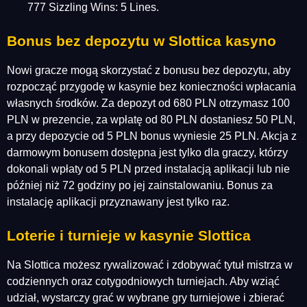
777 Sizzling Wins: 5 Lines.
Bonus bez depozytu w Slottica kasyno
Nowi gracze mogą skorzystać z bonusu bez depozytu, aby
rozpocząć przygodę w kasynie bez konieczności wpłacania
własnych środków. Za depozyt od 680 PLN otrzymasz 100
PLN w prezencie, za wpłatę od 80 PLN dostaniesz 50 PLN,
a przy depozycie od 5 PLN bonus wyniesie 25 PLN. Akcja z
darmowym bonusem dostępna jest tylko dla graczy, którzy
dokonali wpłaty od 5 PLN przed instalacją aplikacji lub nie
później niż 72 godziny po jej zainstalowaniu. Bonus za
instalację aplikacji przyznawany jest tylko raz.
Loterie i turnieje w kasynie Slottica
Na Slottica możesz rywalizować i zdobywać tytuł mistrza w
codziennych oraz cotygodniowych turniejach. Aby wziąć
udział, wystarczy grać w wybrane gry turniejowe i zbierać