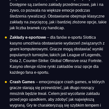
Dostępne są zarówno zakłady przedmeczowe, jak i na
żywo, co pozwala na większe emocje podczas
śledzenia rywalizacji. Obstawianie obejmuje klasyczne
zakłady na zwycięzcę, jak i bardziej złożone opcje, takie
jak liczba bramek czy handicap.
Zakłady e-sportowe
– dla fanów e-sportu Slottica
kasyno umożliwia obstawianie wydarzeń związanych z
grami komputerowymi. Gracze mogą obstawiać wyniki
popularnych turniejów, takich jak League of Legends,
Dota 2, Counter-Strike: Global Offensive oraz Fortnite.
Kasyno oferuje różne rynki zakładów oraz opcje dla
każdego fana e-sportu.
Crash Games
– emocjonujące crash games, w których
gracze starają się przewidzieć, jak długo rosnący
mnożnik będzie trwał. Celem jest wycofanie zakładu
przed jego upadkiem, aby zdobyć jak największą
wygraną. Gry te charakteryzują się szybkim tempem i