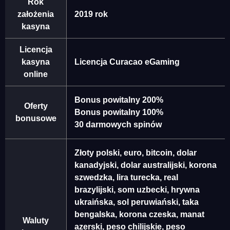
Rok
założenia
2019 rok
kasyna
Licencja
kasyna
Licencja Curacao eGaming
online
Bonus powitalny 200%
Oferty
Bonus powitalny 100%
bonusowe
30 darmowych spinów
Złoty polski, euro, bitcoin, dolar
kanadyjski, dolar australijski, korona
szwedzka, lira turecka, real
brazylijski, som uzbecki, hrywna
ukraińska, sol peruwiański, taka
bengalska, korona czeska, manat
Waluty
azerski, peso chilijskie, peso