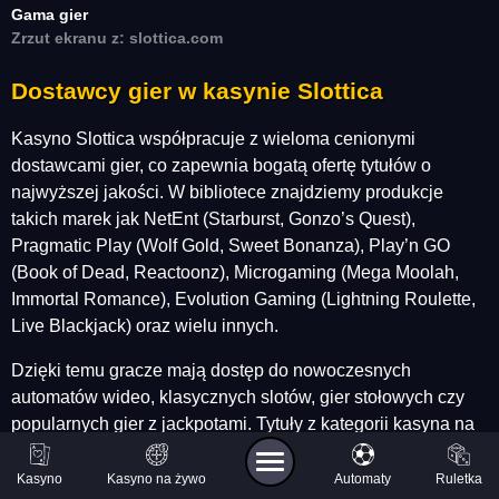
Gama gier
Zrzut ekranu z: slottica.com
Dostawcy gier w kasynie Slottica
Kasyno Slottica współpracuje z wieloma cenionymi
dostawcami gier, co zapewnia bogatą ofertę tytułów o
najwyższej jakości. W bibliotece znajdziemy produkcje
takich marek jak NetEnt (Starburst, Gonzo’s Quest),
Pragmatic Play (Wolf Gold, Sweet Bonanza), Play’n GO
(Book of Dead, Reactoonz), Microgaming (Mega Moolah,
Immortal Romance), Evolution Gaming (Lightning Roulette,
Live Blackjack) oraz wielu innych.
Dzięki temu gracze mają dostęp do nowoczesnych
automatów wideo, klasycznych slotów, gier stołowych czy
popularnych gier z jackpotami. Tytuły z kategorii kasyna na
żywo, dostarczane przez liderów branży, takich jak Evolution
Gaming, odzwierciedlają atmosferę prawdziwego kasyna.
Kasyno
Kasyno na żywo
Automaty
Ruletka