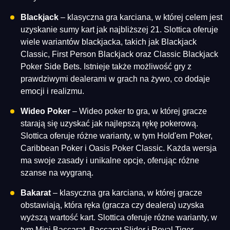
Blackjack
– klasyczna gra karciana, w której celem jest
uzyskanie sumy kart jak najbliższej 21. Slottica oferuje
wiele wariantów blackjacka, takich jak Blackjack
Classic, First Person Blackjack oraz Classic Blackjack
Poker Side Bets. Istnieje także możliwość gry z
prawdziwymi dealerami w grach na żywo, co dodaje
emocji i realizmu.
Wideo Poker
– Wideo poker to gra, w której gracze
starają się uzyskać jak najlepszą rękę pokerową.
Slottica oferuje różne warianty, w tym Hold'em Poker,
Caribbean Poker i Oasis Poker Classic. Każda wersja
ma swoje zasady i unikalne opcje, oferując różne
szanse na wygraną.
Bakarat
– klasyczna gra karciana, w której gracze
obstawiają, która ręka (gracza czy dealera) uzyska
wyższą wartość kart. Slottica oferuje różne warianty, w
tym Mini Baccarat, Baccarat Slider i Royal Tiger