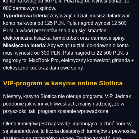
konto na kwotę od 50 PLN. Pula nagród wynosi ponad 10
000 darmowych spinów.
Tygodniowa loteria
: Aby wziąć udział, musisz doładować
konto na kwotę od 125 PLN. Pula nagród wynosi 12 500
PLN, a wśród prezentów znajdują się: smartfon,
elektroniczna książka, termokubek oraz darmowe spiny.
Miesięczna loteria
: Aby wziąć udział, doładowanie konta
musi wynosić od 300 PLN. Pula nagród to 22 500 PLN, a
nagrody to: MacBook Pro, elektryczny konwektor, girlanda +
elektryczne koc oraz darmowe spiny.
VIP-program w kasynie online Slottica
Niestety, kasyno Slottica nie oferuje programu VIP. Jednak
podobnie jak w innych kwestiach, mamy nadzieję, że w
przyszłości taki program zostanie wprowadzone.
Oferta turniejów jest naprawdę imponująca, a choć bonusy
są standardowe, to liczba dostępnych turniejów z pewnością
zasługuje na szczególną uwagę. Trudno znaleźć inne