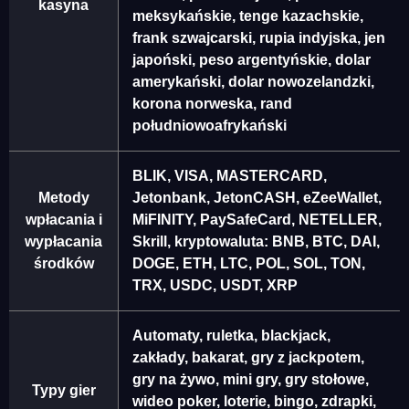
kasyna
meksykańskie, tenge kazachskie,
frank szwajcarski, rupia indyjska, jen
japoński, peso argentyńskie, dolar
amerykański, dolar nowozelandzki,
korona norweska, rand
południowoafrykański
BLIK, VISA, MASTERCARD,
Metody
Jetonbank, JetonCASH, eZeeWallet,
wpłacania i
MiFINITY, PaySafeCard, NETELLER,
wypłacania
Skrill, kryptowaluta: BNB, BTC, DAI,
środków
DOGE, ETH, LTC, POL, SOL, TON,
TRX, USDC, USDT, XRP
Automaty, ruletka, blackjack,
zakłady, bakarat, gry z jackpotem,
gry na żywo, mini gry, gry stołowe,
Typy gier
wideo poker, loterie, bingo, zdrapki,