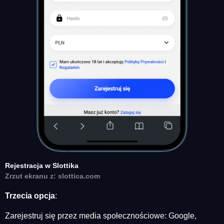
Rejestracja w Slottika
Zrzut ekranu z: slottica.com
Trzecia opcja
:
Zarejestruj się przez media społecznościowe: Google,