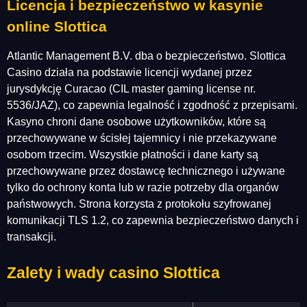
Licencja i bezpieczeństwo w kasynie
online Slottica
Atlantic Management B.V. dba o bezpieczeństwo. Slottica
Casino działa na podstawie licencji wydanej przez
jurysdykcję Curacao (CIL master gaming license nr.
5536/JAZ), co zapewnia legalność i zgodność z przepisami.
Kasyno chroni dane osobowe użytkowników, które są
przechowywane w ścisłej tajemnicy i nie przekazywane
osobom trzecim. Wszystkie płatności i dane karty są
przechowywane przez dostawcę technicznego i używane
tylko do ochrony konta lub w razie potrzeby dla organów
państwowych. Strona korzysta z protokołu szyfrowanej
komunikacji TLS 1.2, co zapewnia bezpieczeństwo danych i
transakcji.
Zalety i wady casino Slottica