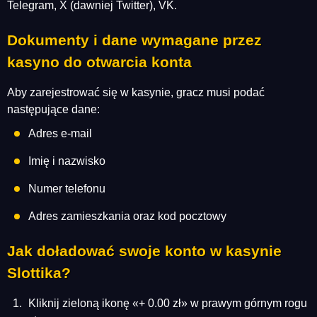
Telegram, X (dawniej Twitter), VK.
Dokumenty i dane wymagane przez
kasyno do otwarcia konta
Aby zarejestrować się w kasynie, gracz musi podać
następujące dane:
Adres e-mail
Imię i nazwisko
Numer telefonu
Adres zamieszkania oraz kod pocztowy
Jak doładować swoje konto w kasynie
Slottika?
Kliknij zieloną ikonę «+ 0.00 zł» w prawym górnym rogu