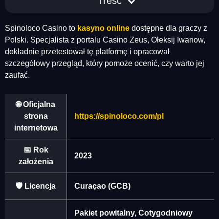
Treść
Spinoloco Casino to
kasyno online
dostępne dla graczy z
Polski. Specjalista z portalu Casino Zeus, Ołeksij Iwanow,
dokładnie przetestował tę platformę i opracował
szczegółowy przegląd, który pomoże ocenić, czy warto jej
zaufać.
🌐 Oficjalna
strona
https://spinoloco.com/pl
internetowa
📅 Rok
2023
założenia
🛡️ Licencja
Curaçao (GCB)
Pakiet powitalny, Cotygodniowy