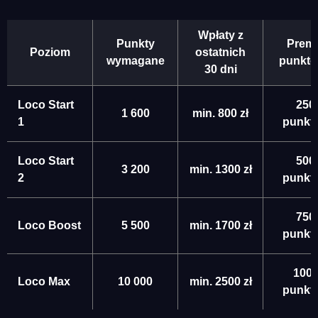
Wpłaty z
Punkty
Prem
Poziom
ostatnich
wymagane
punkt
30 dni
Loco Start
250
1 600
min. 800 zł
1
punkt
Loco Start
500
3 200
min. 1300 zł
2
punkt
750
Loco Boost
5 500
min. 1700 zł
punkt
100
Loco Max
10 000
min. 2500 zł
punkt