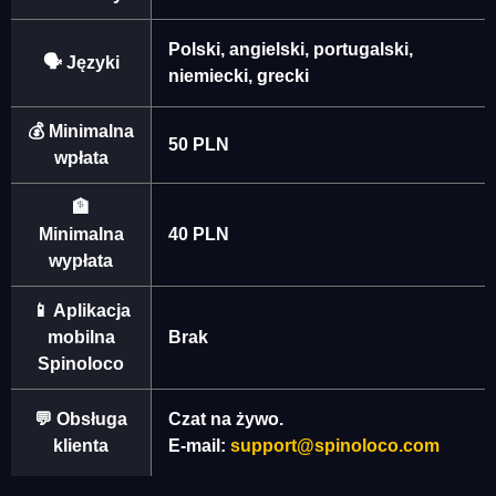
Polski, angielski, portugalski,
🗣️ Języki
niemiecki, grecki
💰 Minimalna
50 PLN
wpłata
🏦
Minimalna
40 PLN
wypłata
📱 Aplikacja
mobilna
Brak
Spinoloco
💬 Obsługa
Czat na żywo.
klienta
E-mail:
support@spinoloco.com