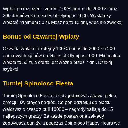
Wpłać po raz trzeci i zgarnij 100% bonus do 2000 zł oraz
200 darmówek na Gates of Olympus 1000. Wystarczy
wpłacić minimum 50 zł. Masz na to 15 dni, więc nie zwlekaj!
Bonus od Czwartej Wpłaty
Czwarta wpłata to kolejny 100% bonus do 2000 zł i 200
darmowych spinów na Gates of Olympus 1000. Minimalna
wpłata to 50 zł, a oferta jest ważna przez 7 dni. Działaj
szybko!
Turniej Spinoloco Fiesta
Turniej Spinoloco Fiesta to cotygodniowa zabawa pełna
emocji i świetnych nagród. Od poniedziałku do piątku
walczysz o część z puli 1000€ – nagrody trafiają do 15
najlepszych graczy. Za każde postawione zakłady
zdobywasz punkty, a podczas Spinoloco Happy Hours we