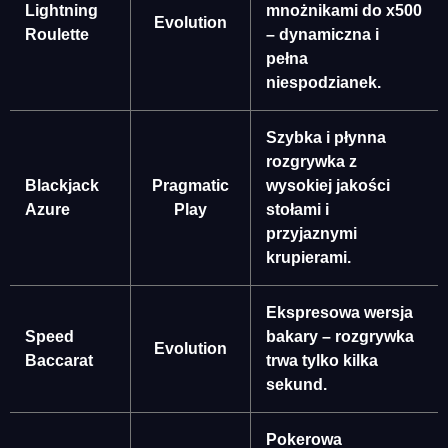
Lightning
mnożnikami do x500
Evolution
Roulette
– dynamiczna i
pełna
niespodzianek.
Szybka i płynna
rozgrywka z
Blackjack
Pragmatic
wysokiej jakości
Azure
Play
stołami i
przyjaznymi
krupierami.
Ekspresowa wersja
Speed
bakary – rozgrywka
Evolution
Baccarat
trwa tylko kilka
sekund.
Pokerowa