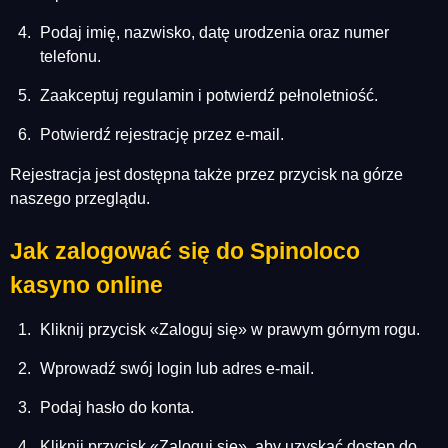
Podaj imię, nazwisko, datę urodzenia oraz numer
telefonu.
Zaakceptuj regulamin i potwierdź pełnoletniość.
Potwierdź rejestrację przez e-mail.
Rejestracja jest dostępna także przez przycisk na górze
naszego przeglądu.
Jak zalogować się do Spinoloco
kasyno online
Kliknij przycisk «Zaloguj się» w prawym górnym rogu.
Wprowadź swój login lub adres e-mail.
Podaj hasło do konta.
Kliknij przycisk «Zaloguj się», aby uzyskać dostęp do