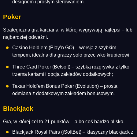
designem i prostym sterowaniem.
Poker
Strategiczna gra karciana, w której wygrywają najlepsi – lub
najbardziej odważni.
Casino Hold’em (Play’n GO) – wersja z szybkim
tempem, idealna dla graczy solo przeciwko krupierowi;
Three Card Poker (Betsoft) – szybka rozgrywka z tylko
trzema kartami i opcją zakładów dodatkowych;
Texas Hold’em Bonus Poker (Evolution) – prosta
odmiana z dodatkowym zakładem bonusowym.
Blackjack
Gra, w której cel to 21 punktów – albo coś bardzo blisko.
Blackjack Royal Pairs (iSoftBet) – klasyczny blackjack z