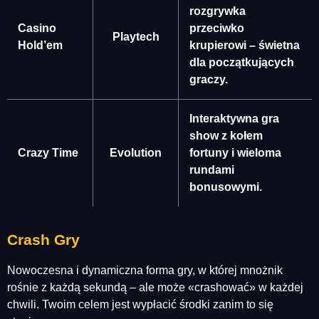
rozgrywka
Casino
przeciwko
Playtech
Hold’em
krupierowi – świetna
dla początkujących
graczy.
Interaktywna gra
show z kołem
Crazy Time
Evolution
fortuny i wieloma
rundami
bonusowymi.
Crash Gry
Nowoczesna i dynamiczna forma gry, w której mnożnik
rośnie z każdą sekundą – ale może «crashować» w każdej
chwili. Twoim celem jest wypłacić środki zanim to się