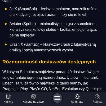
stanie.
JetX (SmartSoft) – lecisz samolotem, mnożnik rośnie,
ale kiedy się rozbije, tracisz – liczy się refleks!
Aviator (Spribe) – minimalistyczna gra z samolotem,
która zyskała kultowy status – krótka, emocjonująca,
pełna napięcia;
Crash X (Gamzix) – klasyczny crash z futurystyczną
grafiką i opcją automatycznych wypłat.
Różnorodność dostawców dostępnych
W kasyno Spinolocoznajdziesz ponad 40 dostawców gier,
co gwarantuje ogromną różnorodność tytułów i mechanik.
Obecni są tu zarówno najwięksi giganci branży, jak
Pragmatic Play, Play’n GO, NetEnt, Evolution czy Quickspin,
jak i mniej znane, ale oryginalne studia jak Fugaso, Turbo
Games czy SmartSoft.
Kasyno
Kasyno na żywo
Automaty
Ruletka