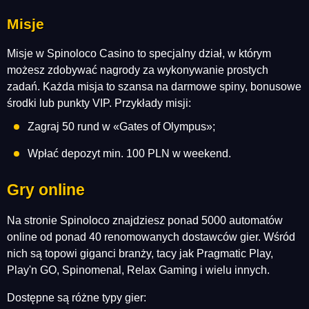
Misje
Misje w Spinoloco Casino to specjalny dział, w którym
możesz zdobywać nagrody za wykonywanie prostych
zadań. Każda misja to szansa na darmowe spiny, bonusowe
środki lub punkty VIP. Przykłady misji:
Zagraj 50 rund w «Gates of Olympus»;
Wpłać depozyt min. 100 PLN w weekend.
Gry online
Na stronie Spinoloco znajdziesz ponad 5000 automatów
online od ponad 40 renomowanych dostawców gier. Wśród
nich są topowi giganci branży, tacy jak Pragmatic Play,
Play'n GO, Spinomenal, Relax Gaming i wielu innych.
Dostępne są różne typy gier: