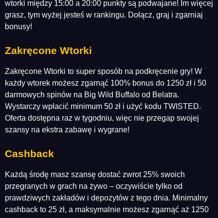
wtorki między 15:00 a 20:00 punkty są podwajane! Im więcej
grasz, tym wyżej jesteś w rankingu. Dołącz, graj i zgarniaj
bonusy!
Zakręcone Wtorki
Zakręcone Wtorki to super sposób na podkręcenie gry! W
każdy wtorek możesz zgarnąć 100% bonus do 1250 zł i 50
darmowych spinów na Big Wild Buffalo od Belatra.
Wystarczy wpłacić minimum 50 zł i użyć kodu TWISTED.
Oferta dostępna raz w tygodniu, więc nie przegap swojej
szansy na ekstra zabawę i wygrane!
Cashback
Każdą środę masz szansę dostać zwrot 25% swoich
przegranych w grach na żywo – oczywiście tylko od
prawdziwych zakładów i depozytów z tego dnia. Minimalny
cashback to 25 zł, a maksymalnie możesz zgarnąć aż 1250