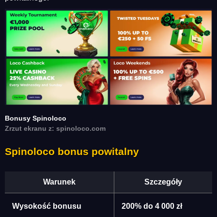
Bonusy Spinoloco
Zrzut ekranu z: spinoloco.com
Spinoloco bonus powitalny
Warunek
Szczegóły
Wysokość bonusu
200% do 4 000 zł