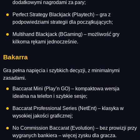
dodatkowymi nagrodami za pary;
Perfect Strategy Blackjack (Playtech) – gra z
podpowiedziami strategii dla początkujących;
Multihand Blackjack (BGaming) – możliwość gry
kilkoma rękami jednocześnie.
Bakarra
Gra pełna napięcia i szybkich decyzji, z minimalnymi
zasadami.
Baccarat Mini (Play’n GO) – kompaktowa wersja
idealna na telefon i szybkie sesje;
Baccarat Professional Series (NetEnt) – klasyka w
wysokiej jakości graficznej;
No Commission Baccarat (Evolution) – bez prowizji przy
wygranych bankiera – więcej zysku dla gracza.