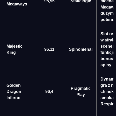
95,96
Stakelogic
mechan
Megaways
Megawa
dużym
potencj
Slot os
w afryk
Majestic
scenerii
96,11
Spinomenal
King
funkcje
bonusow
spiny.
Dynami
Golden
gra z 
Pragmatic
Dragon
96,4
chiński
Play
Inferno
smoka i
Respin.