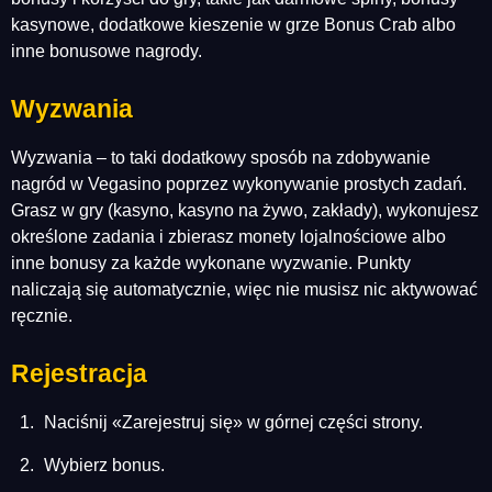
kasynowe, dodatkowe kieszenie w grze Bonus Crab albo
inne bonusowe nagrody.
Wyzwania
Wyzwania – to taki dodatkowy sposób na zdobywanie
nagród w Vegasino poprzez wykonywanie prostych zadań.
Grasz w gry (kasyno, kasyno na żywo, zakłady), wykonujesz
określone zadania i zbierasz monety lojalnościowe albo
inne bonusy za każde wykonane wyzwanie. Punkty
naliczają się automatycznie, więc nie musisz nic aktywować
ręcznie.
Rejestracja
Naciśnij «Zarejestruj się» w górnej części strony.
Wybierz bonus.