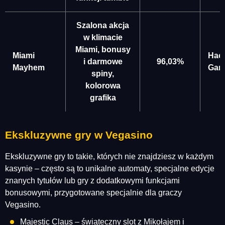
Szalona akcja
w klimacie
Miami, bonusy
Miami
Hac
i darmowe
96,03%
Mayhem
Gam
spiny,
kolorowa
grafika
Ekskluzywne gry w Vegasino
Ekskluzywne gry to takie, których nie znajdziesz w każdym
kasynie – często są to unikalne automaty, specjalne edycje
znanych tytułów lub gry z dodatkowymi funkcjami
bonusowymi, przygotowane specjalnie dla graczy
Vegasino.
Majestic Claus – świąteczny slot z Mikołajem i