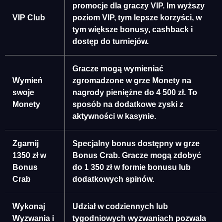
promocje dla graczy VIP. Im wyższy
VIP Club
poziom VIP, tym lepsze korzyści, w
tym większe bonusy, cashback i
dostęp do turniejów.
Gracze mogą wymieniać
Wymień
zgromadzone w grze Monety na
swoje
nagrody pieniężne do 4 500 zł. To
Monety
sposób na dodatkowe zyski z
aktywności w kasynie.
Zgarnij
Specjalny bonus dostępny w grze
1350 zł w
Bonus Crab. Gracze mogą zdobyć
Bonus
do 1 350 zł w formie bonusu lub
Crab
dodatkowych spinów.
Wykonaj
Udział w codziennych lub
Wyzwania i
tygodniowych wyzwaniach pozwala