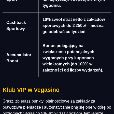
tygodniu.
10% zwrot strat netto z zakładów
Cashback
sportowych do 2 250 zł – można
Sportowy
go odebrać co tydzień.
Bonus polegający na
zwiększeniu potencjalnych
Accumulator
wygranych przy kuponach
Boost
wielokrotnych (do 100% w
zależności od liczby wydarzeń).
Klub VIP w Vegasino
Grasz, zbierasz punkty lojalnościowe za zakłady za
prawdziwe pieniądze i automatycznie pną się one w górę po
poziomach vegasino VIP. Im wyższy poziom, tym lepsze