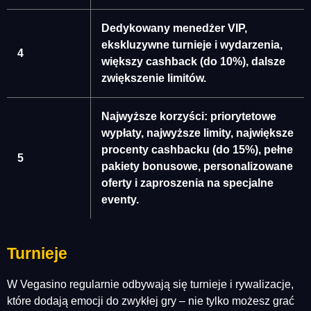
Dedykowany menedżer VIP,
ekskluzywne turnieje i wydarzenia,
4
większy cashback (do 10%), dalsze
zwiększenie limitów.
Najwyższe korzyści: priorytetowe
wypłaty, najwyższe limity, największe
procenty cashbacku (do 15%), pełne
5
pakiety bonusowe, personalizowane
oferty i zaproszenia na specjalne
eventy.
Turnieje
W Vegasino regularnie odbywają się turnieje i rywalizacje,
które dodają emocji do zwykłej gry – nie tylko możesz grać