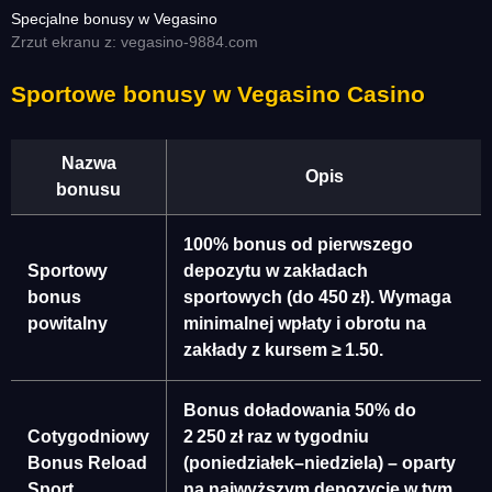
Specjalne bonusy w Vegasino
Zrzut ekranu z: vegasino-9884.com
Sportowe bonusy w Vegasino Casino
Nazwa
Opis
bonusu
100% bonus od pierwszego
Sportowy
depozytu w zakładach
bonus
sportowych (do 450 zł). Wymaga
powitalny
minimalnej wpłaty i obrotu na
zakłady z kursem ≥ 1.50.
Bonus doładowania 50% do
Cotygodniowy
2 250 zł raz w tygodniu
Bonus Reload
(poniedziałek–niedziela) – oparty
Sport
na najwyższym depozycie w tym