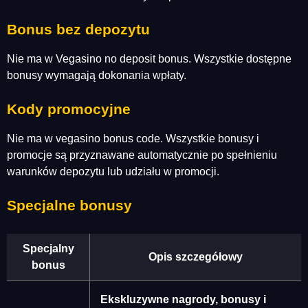
Bonus bez depozytu
Nie ma w Vegasino no deposit bonus. Wszystkie dostępne
bonusy wymagają dokonania wpłaty.
Kody promocyjne
Nie ma w vegasino bonus code. Wszystkie bonusy i
promocje są przyznawane automatycznie po spełnieniu
warunków depozytu lub udziału w promocji.
Specjalne bonusy
Specjalny
Opis szczegółowy
bonus
Ekskluzywne nagrody, bonusy i