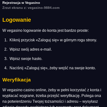
Rejestracja w Vegasino
Zrzut ekranu z: vegasino-9884.com
Logowanie
W vegasino logowanie do konta jest bardzo proste:
Kliknij przycisk «Zaloguj się» w górnym rogu strony.
Wpisz swój adres e-mail.
Wpisz swoje hasło.
Naciśnij «Zaloguj się», żeby wejść na swoje konto.
Weryfikacja
W vegasino casino online, żeby w pełni korzystać z konta i
wypłacać wygrane, trzeba przejść weryfikację. Polega ona
na potwierdzeniu Twojej tożsamości i adresu – wysyłasz