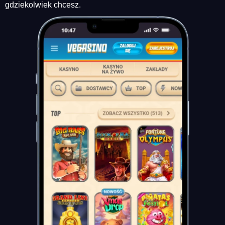
gdziekolwiek chcesz.