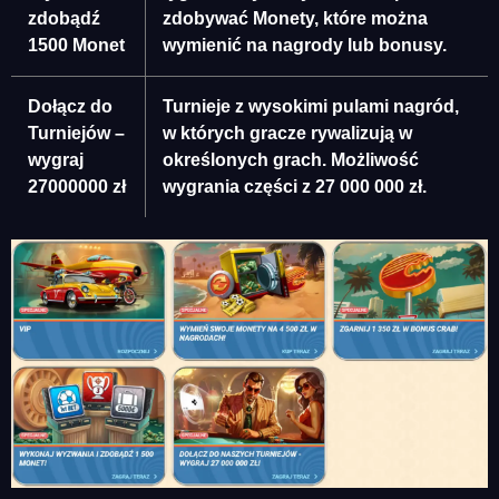
zdobądź
zdobywać Monety, które można
1500 Monet
wymienić na nagrody lub bonusy.
Dołącz do
Turnieje z wysokimi pulami nagród,
Turniejów –
w których gracze rywalizują w
wygraj
określonych grach. Możliwość
27000000 zł
wygrania części z 27 000 000 zł.