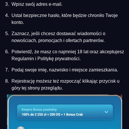
Wpisz swój adres e-mail.
Ustal bezpieczne hasło, które będzie chroniło Twoje
konto.
Zaznacz, jeśli chcesz dostawać wiadomości o
nowościach, promocjach i ofertach partnerów.
Potwierdź, że masz co najmniej 18 lat oraz akceptujesz
Regulamin i Politykę prywatności.
Podaj swoje imię, nazwisko i miejsce zamieszkania.
Rejestrację możesz też rozpocząć klikając przycisk u
góry tej strony przeglądu.