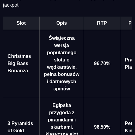
jackpot.
Slot
Opis
RTP
Pr
Świąteczna
wersja
popularnego
Christmas
slotu o
Pra
Big Bass
96,70%
wędkarstwie,
Play
Bonanza
pełna bonusów
i darmowych
spinów
Egipska
przygoda z
piramidami i
3 Pyramids
Pen
skarbami,
96,50%
of Gold
Kin
klasyczny slot