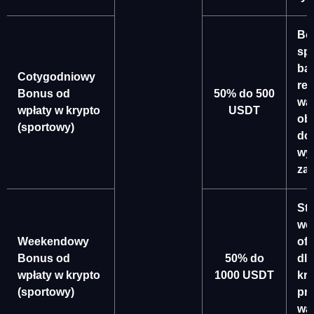
Bo
sp
bar
Cotygodniowy
res
Bonus od
50% do 500
wa
wpłaty w krypto
USDT
obr
(sportowy)
do
wy
za
St
we
Weekendowy
ofe
Bonus od
50% do
dl
wpłaty w krypto
1000 USDT
kry
(sportowy)
pro
war