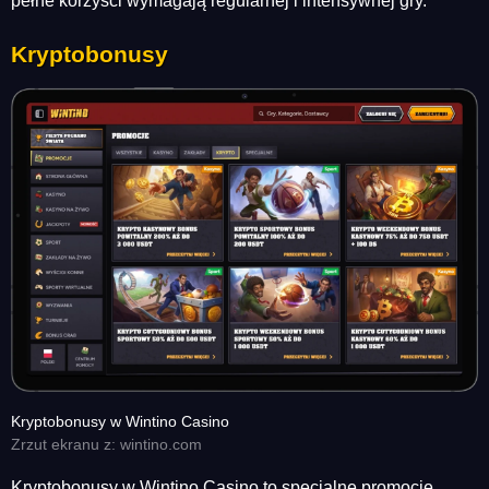
pełne korzyści wymagają regularnej i intensywnej gry.
Kryptobonusy
Kryptobonusy w Wintino Casino
Zrzut ekranu z: wintino.com
Kryptobonusy w Wintino Casino to specjalne promocje