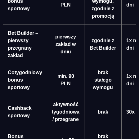
bonus
wymogu,
PLN
dni
sportowy
zgodnie z
promocją
Bet Builder –
pierwszy
pierwszy
zgodnie z
1x na
zakład w
przegrany
Bet Builder
dni
dniu
zakład
Cotygodniowy
brak
min. 90
1x na
bonus
stałego
PLN
dni
sportowy
wymogu
aktywność
Cashback
tygodniowa
brak
30x o
sportowy
/ przegrane
Bonus
brak