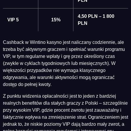
PLN
4,50 PLN – 1 800
VIP 5
15%
PLN
Cashback w Wintino kasyno jest naliczany codziennie, ale
trzeba być aktywnym graczem i spełniać warunki programu
VIP, w tym regularne wpłaty i grę przez określony czas
(zwykle w cyklach tygodniowych lub miesięcznych). W
większości przypadków nie wymaga klasycznego
odgrywania, ale warunki aktywności mogą ograniczać
dostęp do pełnej kwoty.
Z punktu widzenia opłacalności jest to jeden z bardziej
realnych benefitów dla stałych graczy z Polski – szczególnie
przy wysokim VIP, gdzie procent zwrotu jest zauważalny i
faktycznie wpływa na zmniejszenie strat. Ograniczeniem jest
jednak to, że niskie poziomy VIP dają bardzo mały zwrot, a