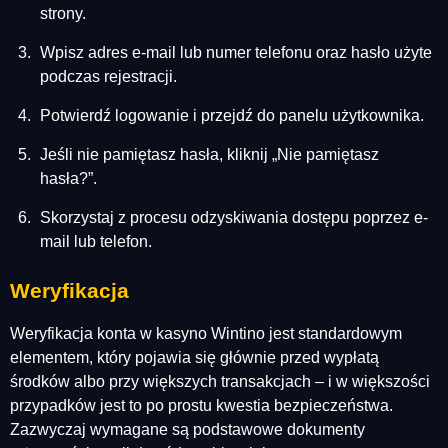
strony.
Wpisz adres e-mail lub numer telefonu oraz hasło użyte
podczas rejestracji.
Potwierdź logowanie i przejdź do panelu użytkownika.
Jeśli nie pamiętasz hasła, kliknij „Nie pamiętasz
hasła?”.
Skorzystaj z procesu odzyskiwania dostępu poprzez e-
mail lub telefon.
Weryfikacja
Weryfikacja konta w kasyno Wintino jest standardowym
elementem, który pojawia się głównie przed wypłatą
środków albo przy większych transakcjach – i w większości
przypadków jest to po prostu kwestia bezpieczeństwa.
Zazwyczaj wymagane są podstawowe dokumenty