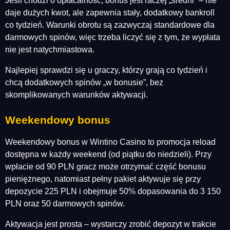
Jeśli chodzi o opłacalność, bonus jest raczej „średni” – nie
daje dużych kwot, ale zapewnia stały, dodatkowy bankroll
co tydzień. Warunki obrotu są zazwyczaj standardowe dla
darmowych spinów, więc trzeba liczyć się z tym, że wypłata
nie jest natychmiastowa.
Najlepiej sprawdzi się u graczy, którzy grają co tydzień i
chcą dodatkowych spinów „w bonusie”, bez
skomplikowanych warunków aktywacji.
Weekendowy bonus
Weekendowy bonus w Wintino Casino to promocja reload
dostępna w każdy weekend (od piątku do niedzieli). Przy
wpłacie od 90 PLN gracz może otrzymać część bonusu
pieniężnego, natomiast pełny pakiet aktywuje się przy
depozycie 225 PLN i obejmuje 50% dopasowania do 3 150
PLN oraz 50 darmowych spinów.
Aktywacja jest prosta – wystarczy zrobić depozyt w trakcie