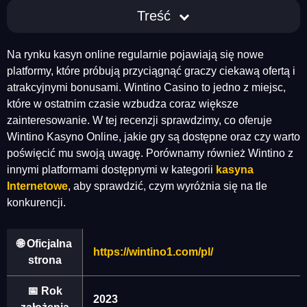
Treść
Na rynku kasyn online regularnie pojawiają się nowe
platformy, które próbują przyciągnąć graczy ciekawą ofertą i
atrakcyjnymi bonusami. Wintino Casino to jedno z miejsc,
które w ostatnim czasie wzbudza coraz większe
zainteresowanie. W tej recenzji sprawdzimy, co oferuje
Wintino Kasyno Online, jakie gry są dostępne oraz czy warto
poświęcić mu swoją uwagę. Porównamy również Wintino z
innymi platformami dostępnymi w kategorii
kasyna
Internetowe
, aby sprawdzić, czym wyróżnia się na tle
konkurencji.
🌐 Oficjalna
https://wintino1.com/pl/
strona
📅 Rok
2023