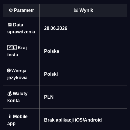
⚙️ Parametr
📊 Wynik
📅 Data
28.06.2026
sprawdzenia
🇵🇱 Kraj
Polska
testu
🌐 Wersja
Polski
językowa
💰 Waluty
PLN
konta
📱 Mobile
Brak aplikacji iOS/Android
app