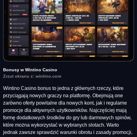
Bonusy w Wintino Casino
Zrzut ekranu z: wintino.com
Wintino Casino bonus to jedna z głównych rzeczy, które
przyciągają nowych graczy na platformę. Obejmują one
zarówno oferty powitalne dla nowych kont, jak i regularne
promocje dla aktywnych użytkowników. Najczęściej mają
formę dodatkowych środków do gry lub darmowych spinów,
które można wykorzystać w wybranych slotach. Warto
jednak zawsze sprawdzić warunki obrotu i zasady promocji,