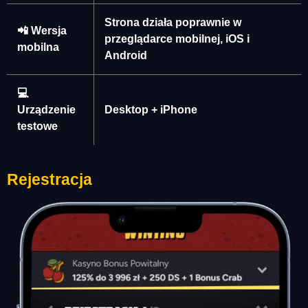
Strona działa poprawnie w
📲 Wersja
przeglądarce mobilnej, iOS i
mobilna
Android
💻
Urządzenie
Desktop + iPhone
testowe
Rejestracja