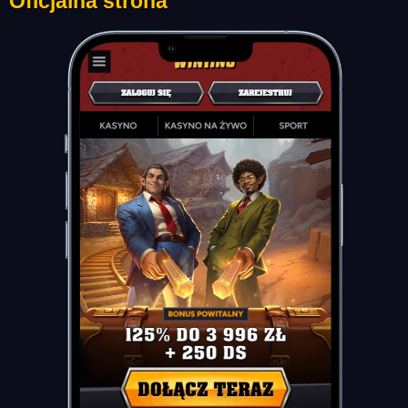
Oficjalna strona