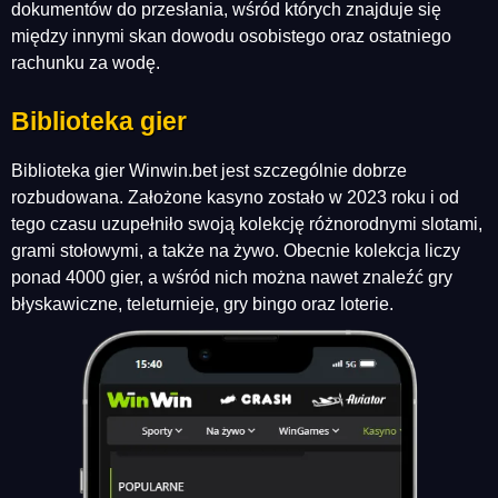
dokumentów do przesłania, wśród których znajduje się
między innymi skan dowodu osobistego oraz ostatniego
rachunku za wodę.
Biblioteka gier
Biblioteka gier Winwin.bet jest szczególnie dobrze
rozbudowana. Założone kasyno zostało w 2023 roku i od
tego czasu uzupełniło swoją kolekcję różnorodnymi slotami,
grami stołowymi, a także na żywo. Obecnie kolekcja liczy
ponad 4000 gier, a wśród nich można nawet znaleźć gry
błyskawiczne, teleturnieje, gry bingo oraz loterie.