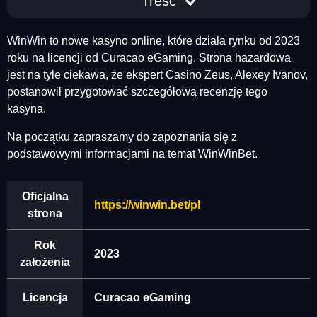
Treść
WinWin to nowe kasyno online, które działa rynku od 2023
roku na licencji od Curacao eGaming. Strona hazardowa
jest na tyle ciekawa, że ekspert Casino Zeus, Alexey Ivanov,
postanowił przygotować szczegółową recenzję tego
kasyna.
Na początku zapraszamy do zapoznania się z
podstawowymi informacjami na temat WinWinBet.
Oficjalna
https://winwin.bet/pl
strona
Rok
2023
założenia
Licencja
Curacao eGaming