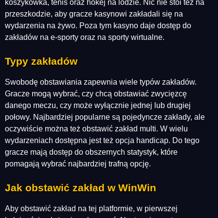
koszykówka, tenis oraz hokej na lodzie. Nic nie stoi też na
przeszkodzie, aby gracze kasynowi zakładali się na
wydarzenia na żywo. Poza tym kasyno daje dostęp do
zakładów na e-sporty oraz na sporty wirtualne.
Typy zakładów
Swobodę obstawiania zapewnia wiele typów zakładów.
Gracze mogą wybrać, czy chcą obstawiać zwycięzcę
danego meczu, czy może wyłącznie jednej lub drugiej
połowy. Najbardziej popularne są pojedyncze zakłady, ale
oczywiście można też obstawić zakład multi. W wielu
wydarzeniach dostępna jest też opcja handicap. Do tego
gracze mają dostęp do obszernych statystyk, które
pomagają wybrać najbardziej trafną opcję.
Jak obstawić zakład w WinWin
Aby obstawić zakład na tej platformie, w pierwszej