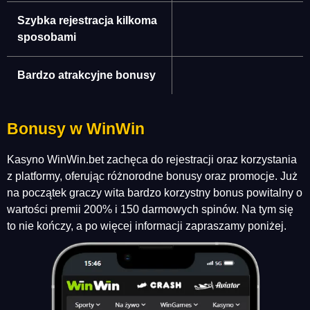
Szybka rejestracja kilkoma
sposobami
Bardzo atrakcyjne bonusy
Bonusy w WinWin
Kasyno WinWin.bet zachęca do rejestracji oraz korzystania
z platformy, oferując różnorodne bonusy oraz promocje. Już
na początek graczy wita bardzo korzystny bonus powitalny o
wartości premii 200% i 150 darmowych spinów. Na tym się
to nie kończy, a po więcej informacji zapraszamy poniżej.