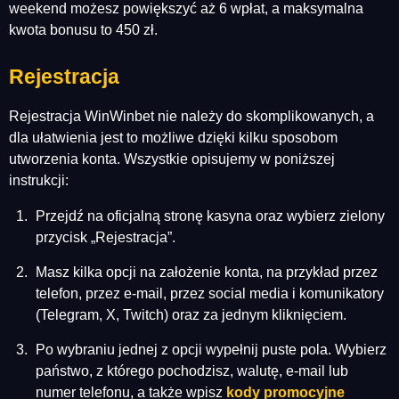
weekend możesz powiększyć aż 6 wpłat, a maksymalna
kwota bonusu to 450 zł.
Rejestracja
Rejestracja WinWinbet nie należy do skomplikowanych, a
dla ułatwienia jest to możliwe dzięki kilku sposobom
utworzenia konta. Wszystkie opisujemy w poniższej
instrukcji:
Przejdź na oficjalną stronę kasyna oraz wybierz zielony
przycisk „Rejestracja”.
Masz kilka opcji na założenie konta, na przykład przez
telefon, przez e-mail, przez social media i komunikatory
(Telegram, X, Twitch) oraz za jednym kliknięciem.
Po wybraniu jednej z opcji wypełnij puste pola. Wybierz
państwo, z którego pochodzisz, walutę, e-mail lub
numer telefonu, a także wpisz
kody promocyjne