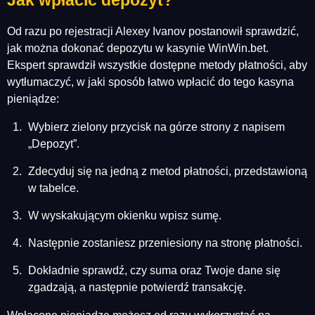
Od razu po rejestracji Alexey Ivanov postanowił sprawdzić,
jak można dokonać depozytu w kasynie WinWin.bet.
Ekspert sprawdził wszystkie dostępne metody płatności, aby
wytłumaczyć, w jaki sposób łatwo wpłacić do tego kasyna
pieniądze:
Wybierz zielony przycisk na górze strony z napisem
„Depozyt”.
Zdecyduj się na jedną z metod płatności, przedstawioną
w tabelce.
W wyskakującym okienku wpisz sumę.
Następnie zostaniesz przeniesiony na stronę płatności.
Dokładnie sprawdź, czy suma oraz Twoje dane się
zgadzają, a następnie potwierdź transakcję.