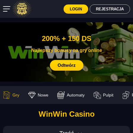
LOGIN
REJESTRACJA
200% + 150 DS
Najlepszy bonusy na gry online
Odtwórz
Gry
Nowe
Automaty
Pulpit
WinWin Casino