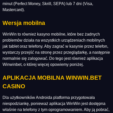
minut (Perfect Money, Skrill, SEPA) lub 7 dni (Visa,
Mastercard).
Wersja mobilna
WinWin to również kasyno mobilne, które bez żadnych
problemów działa na wszystkich urządzeniach mobilnych
jak tablet oraz telefony. Aby zagrać w kasynie przez telefon,
wystarczy przejść na stronę przez przeglądarkę, a następnie
normalnie się zalogować. Do tego jest również aplikacja
Winwinbet, o której więcej opowiemy poniżej.
APLIKACJA MOBILNA WINWIN.BET
CASINO
Dla użytkowników Androida platforma przygotowała
niespodziankę, ponieważ aplikacja WinWin jest dostępna
właśnie na telefony z tym oprogramowaniem. Aby ją pobrać,