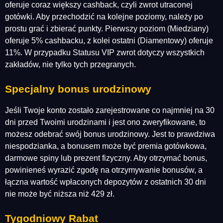
oferuje coraz większy cashback, czyli zwrot utraconej
gotówki. Aby przechodzić na kolejne poziomy, należy po
prostu grać i zbierać punkty. Pierwszy poziom (Miedziany)
oferuje 5% cashbacku, z kolei ostatni (Diamentowy) oferuje
11%. W przypadku Statusu VIP zwrot dotyczy wszystkich
zakładów, nie tylko tych przegranych.
Specjalny bonus urodzinowy
Jeśli Twoje konto zostało zarejestrowane co najmniej na 30
dni przed Twoimi urodzinami i jest ono zweryfikowane, to
możesz odebrać swój bonus urodzinowy. Jest to prawdziwa
niespodzianka, a bonusem może być premia gotówkowa,
darmowe spiny lub prezent fizyczny. Aby otrzymać bonus,
powinieneś wyrazić zgodę na otrzymywanie bonusów, a
łączna wartość wpłaconych depozytów z ostatnich 30 dni
nie może być niższa niż 429 zł.
Tygodniowy Rabat