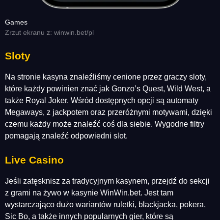
Games
Zrzut ekranu z: winwin.bet/pl
Sloty
Na stronie kasyna znaleźliśmy cenione przez graczy sloty,
które każdy powinien znać jak Gonzo’s Quest, Wild West, a
także Royal Joker. Wśród dostępnych opcji są automaty
Megaways, z jackpotem oraz przeróżnymi motywami, dzięki
czemu każdy może znaleźć coś dla siebie. Wygodne filtry
pomagają znaleźć odpowiedni slot.
Live Casino
Jeśli zatęsknisz za tradycyjnym kasynem, przejdź do sekcji
z grami na żywo w kasynie WinWin.bet. Jest tam
wystarczająco dużo wariantów ruletki, blackjacka, pokera,
Sic Bo, a także innych popularnych gier, które są