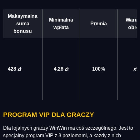
Maksymalna
Minimalna
Waru
suma
Premia
wpłata
obro
bonusu
428 zł
4,28 zł
100%
x5
PROGRAM VIP DLA GRACZY
Dla lojalnych graczy WinWin ma coś szczególnego. Jest to
specjalny program VIP z 8 poziomami, a każdy z nich