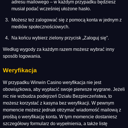
adresu mailowego – w każdym przypadku będziesz
musiał podać wcześniej ułożone hasło.
Możesz też zalogować się z pomocą konta w jednym z
mediów społecznościowych.
Na końcu wybierz zielony przycisk „Zaloguj się”.
Według wygody za każdym razem możesz wybrać inny
sposób logowania.
Weryfikacja
W przypadku Winwin Casino weryfikacja nie jest
obowiązkowa, aby wypłacić swoje pierwsze wygrane. Jeżeli
nic nie wzbudza podejrzeń Działu Bezpieczeństwa, to
możesz korzystać z kasyna bez weryfikacji. W pewnym
momencie możesz jednak otrzymać wiadomość mailową z
prośbą o weryfikację konta. W tym momencie dostaniesz
szczegółowy formularz do wypełnienia, a także listę