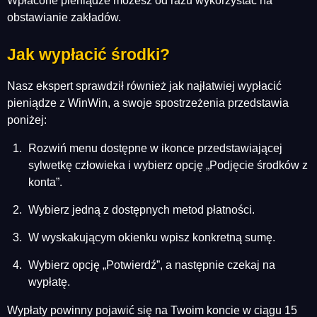
Wpłacone pieniądze możesz od razu wykorzystać na
obstawianie zakładów.
Jak wypłacić środki?
Nasz ekspert sprawdził również jak najłatwiej wypłacić
pieniądze z WinWin, a swoje spostrzeżenia przedstawia
poniżej:
Rozwiń menu dostępne w ikonce przedstawiającej
sylwetkę człowieka i wybierz opcję „Podjęcie środków z
konta”.
Wybierz jedną z dostępnych metod płatności.
W wyskakującym okienku wpisz konkretną sumę.
Wybierz opcję „Potwierdź”, a następnie czekaj na
wypłatę.
Wypłaty powinny pojawić się na Twoim koncie w ciągu 15