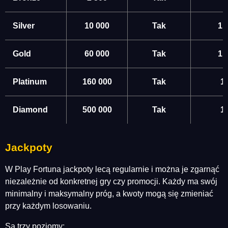
Silver
10 000
Tak
1,
Gold
60 000
Tak
1,
Platinum
160 000
Tak
1,
Diamond
500 000
Tak
1,
Jackpoty
W Play Fortuna jackpoty lecą regularnie i można je zgarnąć
niezależnie od konkretnej gry czy promocji. Każdy ma swój
minimalny i maksymalny próg, a kwoty mogą się zmieniać
przy każdym losowaniu.
Są trzy poziomy: