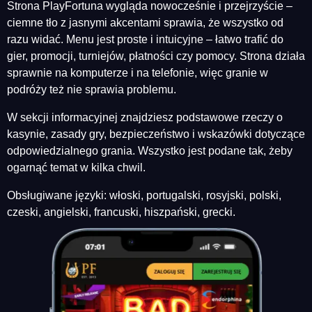
Strona PlayFortuna wygląda nowocześnie i przejrzyście –
ciemne tło z jasnymi akcentami sprawia, że wszystko od
razu widać. Menu jest proste i intuicyjne – łatwo trafić do
gier, promocji, turniejów, płatności czy pomocy. Strona działa
sprawnie na komputerze i na telefonie, więc granie w
podróży też nie sprawia problemu.
W sekcji informacyjnej znajdziesz podstawowe rzeczy o
kasynie, zasady gry, bezpieczeństwo i wskazówki dotyczące
odpowiedzialnego grania. Wszystko jest podane tak, żeby
ogarnąć temat w kilka chwil.
Obsługiwane języki: włoski, portugalski, rosyjski, polski,
czeski, angielski, francuski, hiszpański, grecki.