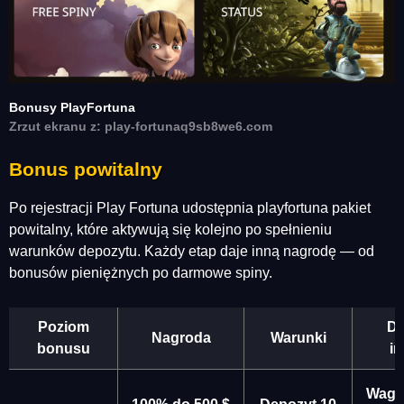
Bonusy PlayFortuna
Zrzut ekranu z: play-fortunaq9sb8we6.com
Bonus powitalny
Po rejestracji Play Fortuna udostępnia playfortuna pakiet
powitalny, które aktywują się kolejno po spełnieniu
warunków depozytu. Każdy etap daje inną nagrodę — od
bonusów pieniężnych po darmowe spiny.
Poziom
Do
Nagroda
Warunki
bonusu
in
Wage