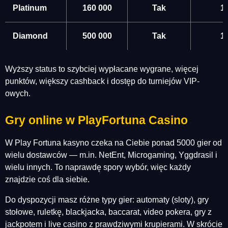
Platinum
160 000
Tak
1,
Diamond
500 000
Tak
1,
Wyższy status to szybciej wypłacane wygrane, więcej
punktów, większy cashback i dostęp do turniejów VIP-
owych.
Gry online w PlayFortuna Casino
W Play Fortuna kasyno czeka na Ciebie ponad 5000 gier od
wielu dostawców — m.in. NetEnt, Microgaming, Yggdrasil i
wielu innych. To naprawdę spory wybór, więc każdy
znajdzie coś dla siebie.
Do dyspozycji masz różne typy gier: automaty (sloty), gry
stołowe, ruletkę, blackjacka, baccarat, video pokera, gry z
jackpotem i live casino z prawdziwymi krupierami. W skrócie