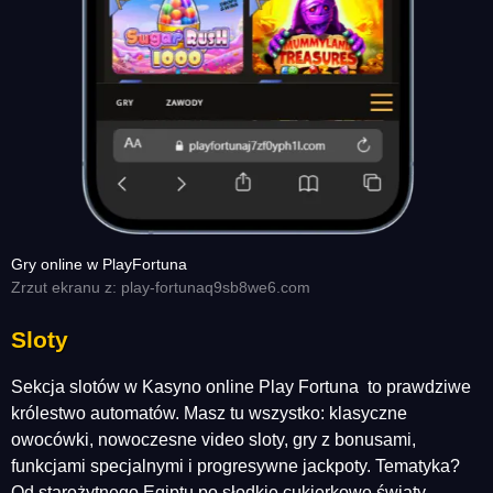
Gry online w PlayFortuna
Zrzut ekranu z: play-fortunaq9sb8we6.com
Sloty
Sekcja slotów w Kasyno online Play Fortuna to prawdziwe
królestwo automatów. Masz tu wszystko: klasyczne
owocówki, nowoczesne video sloty, gry z bonusami,
funkcjami specjalnymi i progresywne jackpoty. Tematyka?
Od starożytnego Egiptu po słodkie cukierkowe światy –