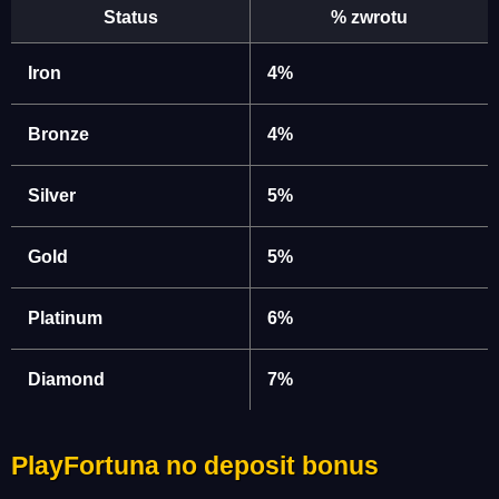
Status
% zwrotu
Iron
4%
Bronze
4%
Silver
5%
Gold
5%
Platinum
6%
Diamond
7%
PlayFortuna no deposit bonus