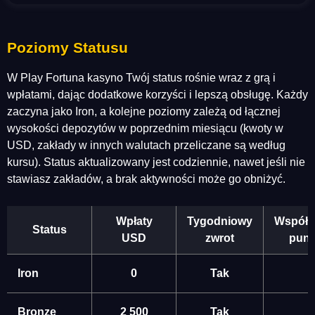
Poziomy Statusu
W Play Fortuna kasyno Twój status rośnie wraz z grą i
wpłatami, dając dodatkowe korzyści i lepszą obsługę. Każdy
zaczyna jako Iron, a kolejne poziomy zależą od łącznej
wysokości depozytów w poprzednim miesiącu (kwoty w
USD, zakłady w innych walutach przeliczane są według
kursu). Status aktualizowany jest codziennie, nawet jeśli nie
stawiasz zakładów, a brak aktywności może go obniżyć.
Wpłaty
Tygodniowy
Współc
Status
USD
zwrot
pun
Iron
0
Tak
1
Bronze
2 500
Tak
1