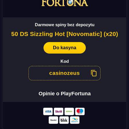
Darmowe spiny bez depozytu
50 DS Sizzling Hot [Novomatic] (x20)
Do kasyna
Kod
casinozeus
Opinie o PlayFortuna