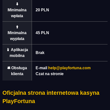
⬇️
Minimalna
20 PLN
wpłata
⬆️
Minimalna
45 PLN
wypłata
📱 Aplikacja
Brak
mobilna
🛎️ Obsługa
E-mail
help@playfortuna.com
klienta
Czat na stronie
Oficjalna strona internetowa kasyna
PlayFortuna