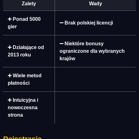
Zalety
Wady
➕ Ponad 5000
➖ Brak polskiej licencji
gier
➖ Niektóre bonusy
➕ Działające od
ograniczone dla wybranych
2013 roku
krajów
➕ Wiele metod
płatności
➕ Intuicyjna i
nowoczesna
strona