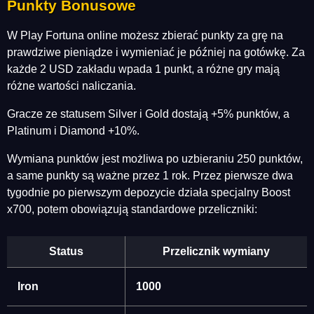
Punkty Bonusowe
W Play Fortuna online możesz zbierać punkty za grę na
prawdziwe pieniądze i wymieniać je później na gotówkę. Za
każde 2 USD zakładu wpada 1 punkt, a różne gry mają
różne wartości naliczania.
Gracze ze statusem Silver i Gold dostają +5% punktów, a
Platinum i Diamond +10%.
Wymiana punktów jest możliwa po uzbieraniu 250 punktów,
a same punkty są ważne przez 1 rok. Przez pierwsze dwa
tygodnie po pierwszym depozycie działa specjalny Boost
x700, potem obowiązują standardowe przeliczniki:
Status
Przelicznik wymiany
Iron
1000