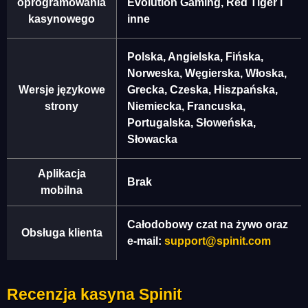
oprogramowania
Evolution Gaming, Red Tiger i
kasynowego
inne
Polska, Angielska, Fińska,
Norweska, Węgierska, Włoska,
Wersje językowe
Grecka, Czeska, Hiszpańska,
strony
Niemiecka, Francuska,
Portugalska, Słoweńska,
Słowacka
Aplikacja
Brak
mobilna
Całodobowy czat na żywo oraz
Obsługa klienta
e-mail:
support@spinit.com
Recenzja kasyna Spinit