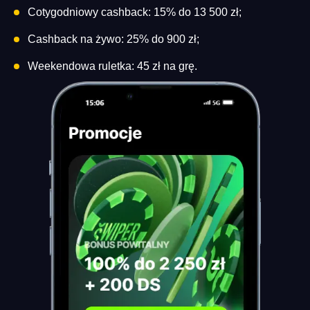
Cotygodniowy cashback: 15% do 13 500 zł;
Cashback na żywo: 25% do 900 zł;
Weekendowa ruletka: 45 zł na grę.