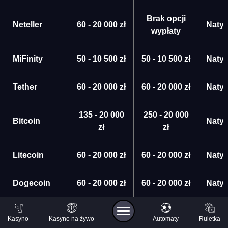
Brak opcji
Neteller
60 - 20 000 zł
Naty
wypłaty
MiFinity
50 - 10 500 zł
50 - 10 500 zł
Naty
Tether
60 - 20 000 zł
60 - 20 000 zł
Naty
135 - 20 000
250 - 20 000
Bitcoin
Naty
zł
zł
Litecoin
60 - 20 000 zł
60 - 20 000 zł
Naty
Dogecoin
60 - 20 000 zł
60 - 20 000 zł
Naty
Kasyno
Kasyno na żywo
Automaty
Ruletka
Jak dokonać wpłaty w Spinit kasynie