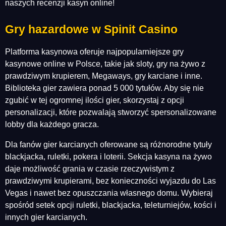
naszych recenzji kasyn online!
Gry hazardowe w Spinit Casino
Platforma kasynowa oferuje najpopularniejsze gry
kasynowe online w Polsce, takie jak sloty, gry na żywo z
prawdziwym krupierem, Megaways, gry karciane i inne.
Biblioteka gier zawiera ponad 5 000 tytułów. Aby się nie
zgubić w tej ogromnej ilości gier, skorzystaj z opcji
personalizacji, które pozwalają stworzyć spersonalizowane
lobby dla każdego gracza.
Dla fanów gier karcianych oferowane są różnorodne tytuły
blackjacka, ruletki, pokera i loterii. Sekcja kasyna na żywo
daje możliwość grania w czasie rzeczywistym z
prawdziwymi krupierami, bez konieczności wyjazdu do Las
Vegas i nawet bez opuszczania własnego domu. Wybieraj
spośród setek opcji ruletki, blackjacka, teleturniejów, kości i
innych gier karcianych.