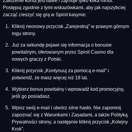
Założenie konta jest łatwe i zajmuje tylko kilka minut.
Postępuj zgodnie z tymi wskazówkami, aby jak najszybciej
zacząć cieszyć się grą w Spinit kasynie:
Kliknij neonowy przycisk „Zarejestruj” w prawym górnym
rogu strony.
Już za sekundę pojawi się informacja o bonusie
powitalnym, oferowanym przez Spinit Casino dla
nowych graczy z Polski.
Kliknij przycisk „Kontynuuj za pomocą e-mail” i
potwierdź, że masz więcej niż 18 lat.
Wybierz bonus powitalny i wprowadź kod promocyjny,
jeśli go posiadasz.
Wpisz swój e-mail i utwórz silne hasło. Nie zapomnij
zapoznać się z Warunkami i Zasadami, a także Polityką
Prywatności strony, a następnie kliknij przycisk „Kolejny
Krok”.