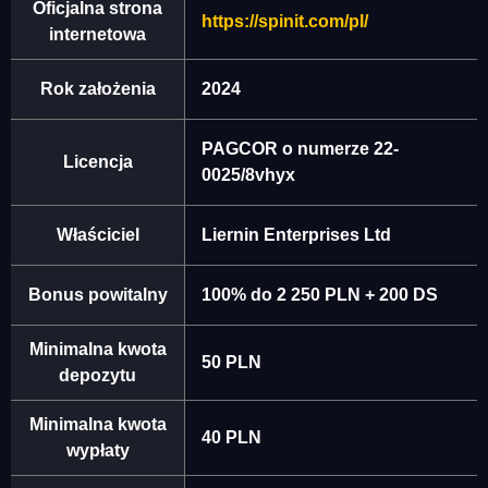
Oficjalna strona
https://spinit.com/pl/
internetowa
Rok założenia
2024
PAGCOR o numerze 22-
Licencja
0025/8vhyx
Właściciel
Liernin Enterprises Ltd
Bonus powitalny
100% do 2 250 PLN + 200 DS
Minimalna kwota
50 PLN
depozytu
Minimalna kwota
40 PLN
wypłaty