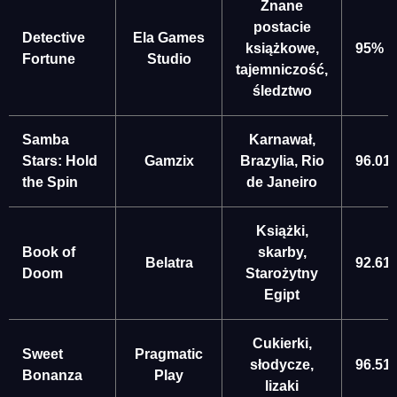
Znane
postacie
Detective
Ela Games
książkowe,
95%
Fortune
Studio
tajemniczość,
śledztwo
Samba
Karnawał,
Stars: Hold
Gamzix
Brazylia, Rio
96.01
the Spin
de Janeiro
Książki,
Book of
skarby,
Belatra
92.61
Doom
Starożytny
Egipt
Cukierki,
Sweet
Pragmatic
słodycze,
96.51
Bonanza
Play
lizaki