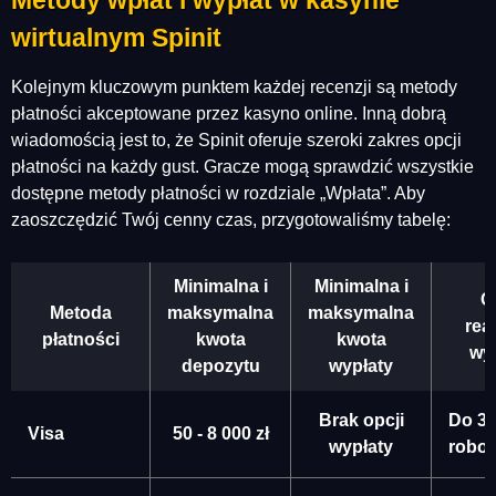
Metody wpłat i wypłat w kasynie
wirtualnym Spinit
Kolejnym kluczowym punktem każdej recenzji są metody
płatności akceptowane przez kasyno online. Inną dobrą
wiadomością jest to, że Spinit oferuje szeroki zakres opcji
płatności na każdy gust. Gracze mogą sprawdzić wszystkie
dostępne metody płatności w rozdziale „Wpłata”. Aby
zaoszczędzić Twój cenny czas, przygotowaliśmy tabelę:
Minimalna i
Minimalna i
C
Metoda
maksymalna
maksymalna
real
płatności
kwota
kwota
wy
depozytu
wypłaty
Brak opcji
Do 3 
Visa
50 - 8 000 zł
wypłaty
robo