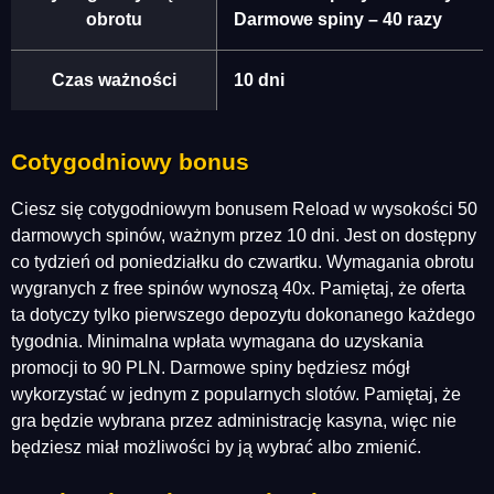
obrotu
Darmowe spiny – 40 razy
Czas ważności
10 dni
Cotygodniowy bonus
Ciesz się cotygodniowym bonusem Reload w wysokości 50
darmowych spinów, ważnym przez 10 dni. Jest on dostępny
co tydzień od poniedziałku do czwartku. Wymagania obrotu
wygranych z free spinów wynoszą 40x. Pamiętaj, że oferta
ta dotyczy tylko pierwszego depozytu dokonanego każdego
tygodnia. Minimalna wpłata wymagana do uzyskania
promocji to 90 PLN. Darmowe spiny będziesz mógł
wykorzystać w jednym z popularnych slotów. Pamiętaj, że
gra będzie wybrana przez administrację kasyna, więc nie
będziesz miał możliwości by ją wybrać albo zmienić.