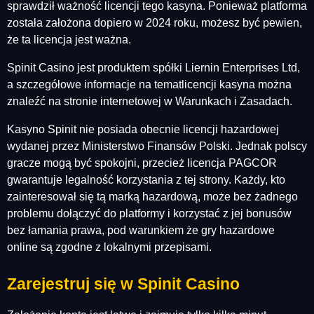
sprawdził ważność licencji tego kasyna. Ponieważ platforma
została założona dopiero w 2024 roku, możesz być pewien,
że ta licencja jest ważna.
Spinit Casino jest produktem spółki Liernin Enterprises Ltd,
a szczegółowe informacje na tematlicencji kasyna można
znaleźć na stronie internetowej w Warunkach i Zasadach.
Kasyno Spinit nie posiada obecnie licencji hazardowej
wydanej przez Ministerstwo Finansów Polski. Jednak polscy
gracze mogą być spokojni, przecież licencja PAGCOR
gwarantuje legalność korzystania z tej strony. Każdy, kto
zainteresował się tą marką hazardową, może bez żadnego
problemu dołączyć do platformy i korzystać z jej bonusów
bez łamania prawa, pod warunkiem że gry hazardowe
online są zgodne z lokalnymi przepisami.
Zarejestruj się w Spinit Casino