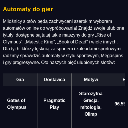
Automaty do gier
Miłośnicy slotów będą zachwyceni szerokim wyborem
automatów online do wypróbowania! Znajdź swoje ulubione
tytuły; dostępne są tutaj takie maszyny do gry „Rise of
Olympus”, „Majestic King”, „Book of Dead” i wiele innych.
Dla tych, którzy tęsknią za sportem i zakładami sportowymi,
radzimy sprawdzić automaty w stylu sportowym, Megaspins
i gry progresywne. Oto naszych pięć ulubionych slotów:
Gra
Dostawca
Motyw
R
Starożytna
Gates of
Pragmatic
Grecja,
96.5%
Olympus
Play
mitologia,
Olimp