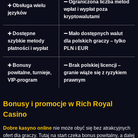
➖ Ograniczona liczba metod
➕ Obsługa wielu
wpłat i wypłat poza
języków
kryptowalutami
➕ Dostępne
➖ Mało dostępnych walut
szybkie metody
dla polskich graczy – tylko
płatności i wypłat
PLN i EUR
➕ Bonusy
➖ Brak polskiej licencji –
powitalne, turnieje,
granie wiąże się z ryzykiem
VIP-program
prawnym
Bonusy i promocje w Rich Royal
Casino
Dobre kasyno online
nie może obyć się bez atrakcyjnych
ofert dla graczy. Tutaj na start czeka bonus powitalny, a dalej