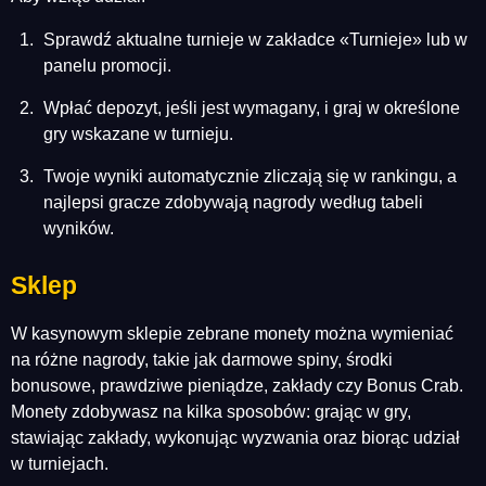
Sprawdź aktualne turnieje w zakładce «Turnieje» lub w
panelu promocji.
Wpłać depozyt, jeśli jest wymagany, i graj w określone
gry wskazane w turnieju.
Twoje wyniki automatycznie zliczają się w rankingu, a
najlepsi gracze zdobywają nagrody według tabeli
wyników.
Sklep
W kasynowym sklepie zebrane monety można wymieniać
na różne nagrody, takie jak darmowe spiny, środki
bonusowe, prawdziwe pieniądze, zakłady czy Bonus Crab.
Monety zdobywasz na kilka sposobów: grając w gry,
stawiając zakłady, wykonując wyzwania oraz biorąc udział
w turniejach.