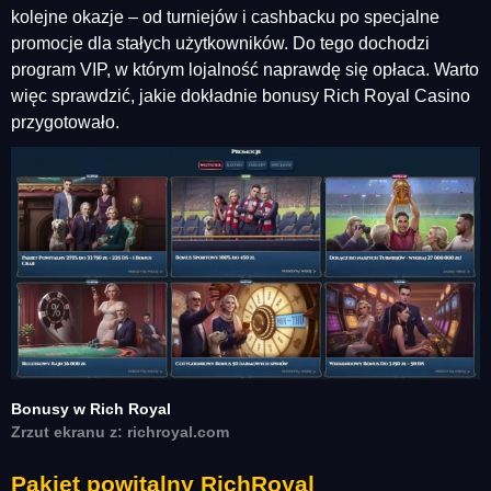
kolejne okazje – od turniejów i cashbacku po specjalne
promocje dla stałych użytkowników. Do tego dochodzi
program VIP, w którym lojalność naprawdę się opłaca. Warto
więc sprawdzić, jakie dokładnie bonusy Rich Royal Casino
przygotowało.
Bonusy w Rich Royal
Zrzut ekranu z: richroyal.com
Pakiet powitalny RichRoyal