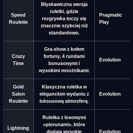
Błyskawiczna wersja
ruletki, gdzie
Speed
Pragmatic
rozgrywka toczy się
Roulette
Play
znacznie szybciej niż
standardowo.
Gra-show z kołem
Crazy
fortuny, 4 rundami
Evolution
Time
bonusowymi i
wysokimi mnożnikami.
Gold
Klasyczna ruletka w
Salon
eleganckim wydaniu z
Evolution
Roulette
luksusową atmosferą.
Ruletka z losowymi
«piorunami», które
Lightning
dodają wysokie
Evolution