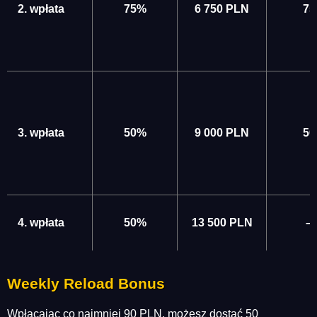
2. wpłata
75%
6 750 PLN
75
3. wpłata
50%
9 000 PLN
50
4. wpłata
50%
13 500 PLN
–
Weekly Reload Bonus
Wpłacając co najmniej 90 PLN, możesz dostać 50