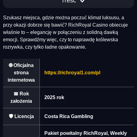
Treść
Szukasz miejsca, gdzie można poczuć klimat luksusu, a
przy okazji dobrze się bawić? RichRoyal Casino obiecuje
właśnie to – elegancję w połączeniu z solidną dawką
emocji. Sprawdźmy więc, czy to naprawdę królewska
rozrywka, czy tylko ładne opakowanie.
🌐 Oficjalna
strona
https://richroyal1.com/pl
internetowa
📅 Rok
2025 rok
założenia
🛡️ Licencja
Costa Rica Gambling
Pakiet powitalny RichRoyal, Weekly