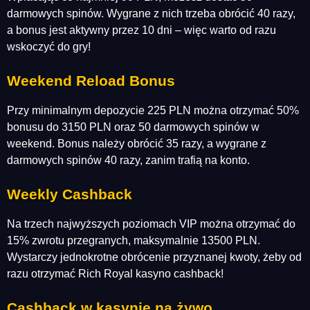
darmowych spinów. Wygrane z nich trzeba obrócić 40 razy,
a bonus jest aktywny przez 10 dni – więc warto od razu
wskoczyć do gry!
Weekend Reload Bonus
Przy minimalnym depozycie 225 PLN można otrzymać 50%
bonusu do 3150 PLN oraz 50 darmowych spinów w
weekend. Bonus należy obrócić 35 razy, a wygrane z
darmowych spinów 40 razy, zanim trafią na konto.
Weekly Cashback
Na trzech najwyższych poziomach VIP można otrzymać do
15% zwrotu przegranych, maksymalnie 13500 PLN.
Wystarczy jednokrotne obrócenie przyznanej kwoty, żeby od
razu otrzymać Rich Royal kasyno cashback!
Cashback w kasynie na żywo