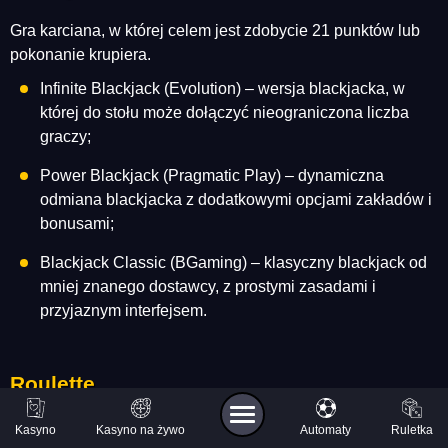
Gra karciana, w której celem jest zdobycie 21 punktów lub
pokonanie krupiera.
Infinite Blackjack (Evolution) – wersja blackjacka, w
której do stołu może dołączyć nieograniczona liczba
graczy;
Power Blackjack (Pragmatic Play) – dynamiczna
odmiana blackjacka z dodatkowymi opcjami zakładów i
bonusami;
Blackjack Classic (BGaming) – klasyczny blackjack od
mniej znanego dostawcy, z prostymi zasadami i
przyjaznym interfejsem.
Roulette
Gra stołowa, w której obstawiasz liczby, kolory lub sektory i
Kasyno
Kasyno na żywo
Automaty
Ruletka