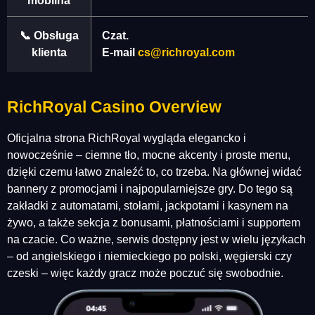
mobilna
📞 Obsługa
Czat.
klienta
E-mail
cs@richroyal.com
RichRoyal Casino Overview
Oficjalna strona RichRoyal wygląda elegancko i
nowocześnie – ciemne tło, mocne akcenty i proste menu,
dzięki czemu łatwo znaleźć to, co trzeba. Na głównej widać
bannery z promocjami i najpopularniejsze gry. Do tego są
zakładki z automatami, stołami, jackpotami i kasynem na
żywo, a także sekcja z bonusami, płatnościami i supportem
na czacie. Co ważne, serwis dostępny jest w wielu językach
– od angielskiego i niemieckiego po polski, węgierski czy
czeski – więc każdy gracz może poczuć się swobodnie.