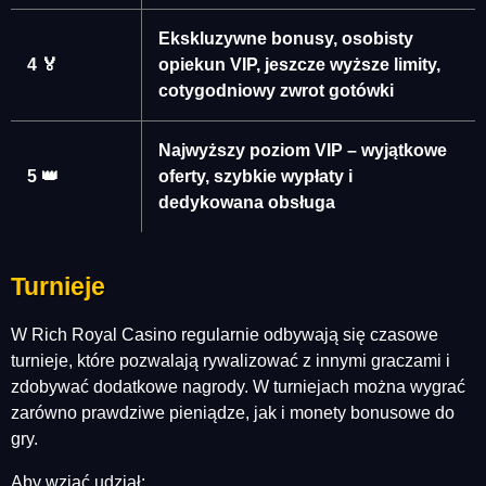
Ekskluzywne bonusy, osobisty
4 🏅
opiekun VIP, jeszcze wyższe limity,
cotygodniowy zwrot gotówki
Najwyższy poziom VIP – wyjątkowe
5 👑
oferty, szybkie wypłaty i
dedykowana obsługa
Turnieje
W Rich Royal Casino regularnie odbywają się czasowe
turnieje, które pozwalają rywalizować z innymi graczami i
zdobywać dodatkowe nagrody. W turniejach można wygrać
zarówno prawdziwe pieniądze, jak i monety bonusowe do
gry.
Aby wziąć udział: