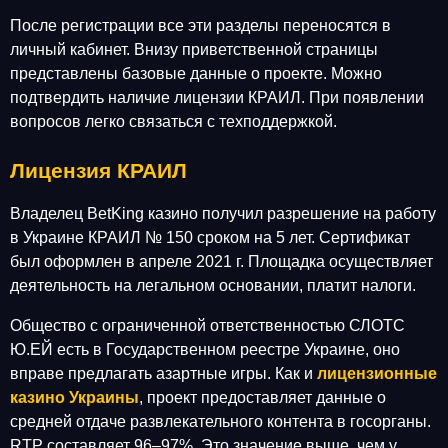
После регистрации все эти разделы переносятся в
личный кабинет. Внизу приветственной страницы
представлены базовые данные о проекте. Можно
подтвердить наличие лицензии КРАИЛ. При появлении
вопросов легко связаться с техподдержкой.
Лицензия КРАИЛ
Владелец BetKing казино получил разрешение на работу
в Украине КРАИЛ № 150 сроком на 5 лет. Сертификат
был оформлен в апреле 2021 г. Площадка осуществляет
деятельность на легальном основании, платит налоги.
Общество с ограниченной ответственностью СЛОТС
Ю.ЕЙ есть в Государственном реестре Украине, оно
вправе предлагать азартные игры. Как и
лицензионные
казино Украины
, проект предоставляет данные о
средней отдаче развлекательного контента в госорганы.
RTP составляет 96–97%. Это значение выше, чем у