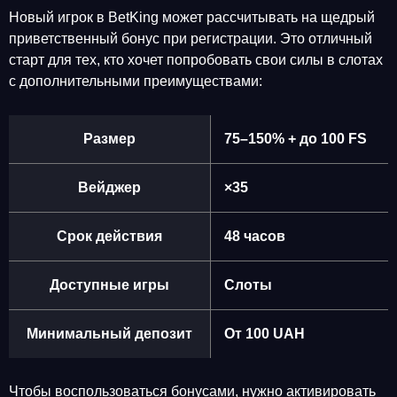
Новый игрок в BetKing может рассчитывать на щедрый
приветственный бонус при регистрации. Это отличный
старт для тех, кто хочет попробовать свои силы в слотах
с дополнительными преимуществами:
Размер
75–150% + до 100 FS
Вейджер
×35
Срок действия
48 часов
Доступные игры
Слоты
Минимальный депозит
От 100 UAH
Чтобы воспользоваться бонусами, нужно активировать