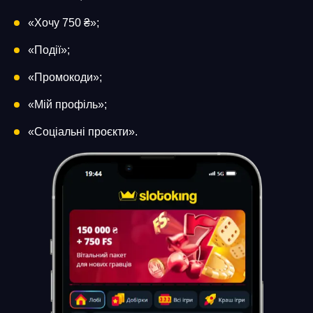
«Хочу 750 ₴»;
«Події»;
«Промокоди»;
«Мій профіль»;
«Соціальні проєкти».