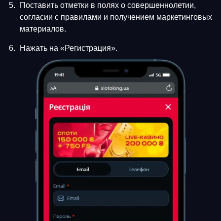
Поставить отметки в полях о совершеннолетии,
согласии с правилами и получением маркетинговых
материалов.
Нажать на «Регистрация».