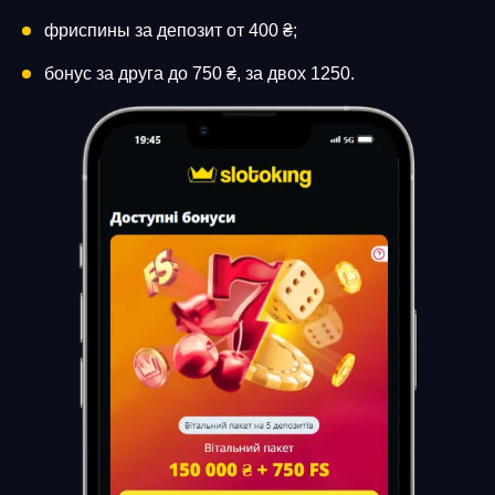
фриспины за депозит от 400 ₴;
бонус за друга до 750 ₴, за двох 1250.