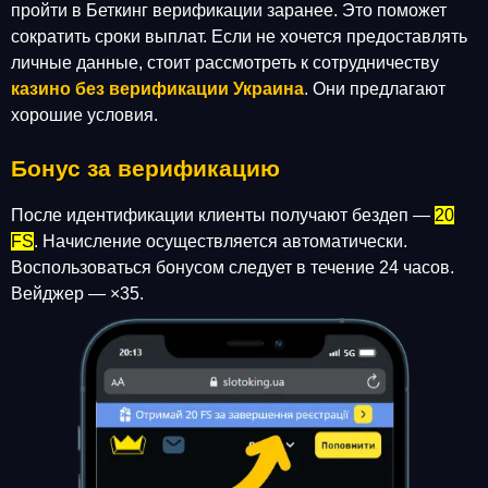
пройти в Беткинг верификации заранее. Это поможет
сократить сроки выплат. Если не хочется предоставлять
личные данные, стоит рассмотреть к сотрудничеству
казино без верификации Украина
. Они предлагают
хорошие условия.
Бонус за верификацию
После идентификации клиенты получают бездеп —
20
FS
. Начисление осуществляется автоматически.
Воспользоваться бонусом следует в течение 24 часов.
Вейджер — ×35.