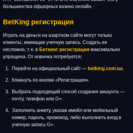
большинства офшорных казино онлайн.
BetKing регистрация
Играть на деньги на азартном сайте могут только
клиенты, имеющие учетную запись. Создать ее
несложно, т. к. в
Беткинг регистрация
максимально
упрощена. От новичка потребуется:
Перейти на официальный сайт —
betking.com.ua
.
Кликнуть по кнопке «Регистрация».
Выбрать подходящий способ создания аккаунта —
почту, телефон или G+.
Заполнить анкету, указав имейл или мобильный
номер, пароль, промокод, либо выполнить вход в
учетную запись G+.