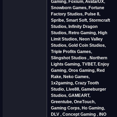
Gaming, Foxium, AvatarUX,
Snowborn Games, Fortune
Factory Studios, Pulse 8,
Spribe, Smart Soft, Stormcraft
Studios, Infinity Dragon
Studios, Retro Gaming, High
Limit Studios, Neon Valley
Studios, Gold Coin Studios,
Triple Profits Games,
Slingshot Studios , Northern
Lights Gaming, TVBET, Enjoy
Gaming, Oros Gaming, Red
Rake, Neko Games,
1x2gaming, Crazy Tooth
Studio, Live88, Gameburger
Studios, GAMEART,
Greentube, OneTouch,
Gaming Corps, Ho Gaming,
DLV , Concept Gaming , INO