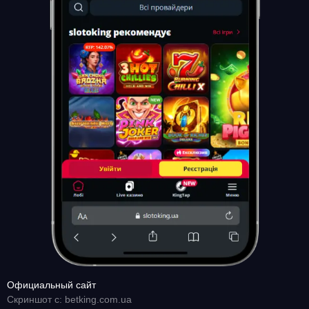
Официальный сайт
Скриншот с: betking.com.ua