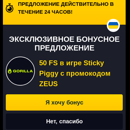
ПРЕДЛОЖЕНИЕ ДЕЙСТВИТЕЛЬНО В
Играть
ТЕЧЕНИЕ 24 ЧАСОВ!
Riobet
ЭКСКЛЮЗИВНОЕ БОНУСНОЕ
6879+
доступных игр
ПРЕДЛОЖЕНИЕ
50 FS в игре Sticky
Piggy с промокодом
Свежие бездепозитные бонусы 2026
ZEUS
Казино
Бонус
Условия
Рей
Я хочу бонус
SuperGra
15 FS без
Подключить
9.4/10
Нет, спасибо
Casino
вейджера
Телеграм Bot