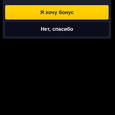
Выберите язык
Українська
Я хочу бонус
КАЗИНО ОНЛАЙН
ИГРОВЫЕ АВТОМАТЫ
Нет, спасибо
АЗАРТНЫЕ ИГРЫ
БОНУСЫ
ПОМОЩЬ
НОВОСТИ
КАРТА САЙТУ
Методы оплаты