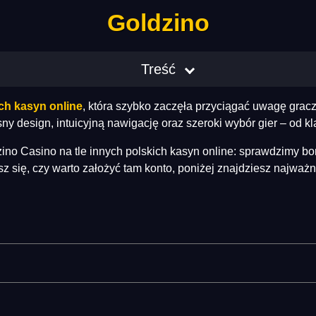
Goldzino
Treść
ch kasyn online
, która szybko zaczęła przyciągać uwagę grac
ny design, intuicyjną nawigację oraz szeroki wybór gier – od 
dzino Casino na tle innych polskich kasyn online: sprawdzimy b
z się, czy warto założyć tam konto, poniżej znajdziesz najważn