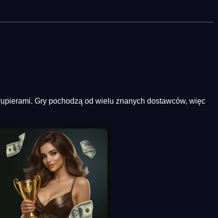
krupierami. Gry pochodzą od wielu znanych dostawców, więc