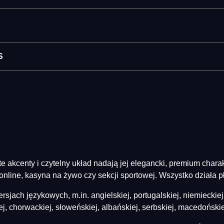
S
e akcenty i czytelny układ nadają jej elegancki, premium charakt
line, kasyna na żywo czy sekcji sportowej. Wszystko działa pł
rsjach językowych, m.in. angielskiej, portugalskiej, niemieckiej,
ej, chorwackiej, słoweńskiej, albańskiej, serbskiej, macedońskiej,