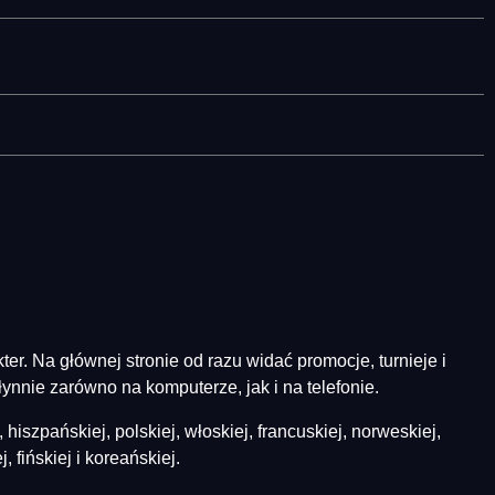
er. Na głównej stronie od razu widać promocje, turnieje i
ynnie zarówno na komputerze, jak i na telefonie.
 hiszpańskiej, polskiej, włoskiej, francuskiej, norweskiej,
 fińskiej i koreańskiej.