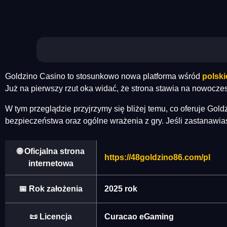
Goldzino Casino to stosunkowo nowa platforma wśród
polski
Już na pierwszy rzut oka widać, że strona stawia na nowoczes
W tym przeglądzie przyjrzymy się bliżej temu, co oferuje Gol
bezpieczeństwa oraz ogólne wrażenia z gry. Jeśli zastanawias
🌐 Oficjalna strona
https://48goldzino86.com/pl
internetowa
📅 Rok założenia
2025 rok
📜 Licencja
Curacao eGaming