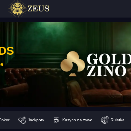
 DS
ne
Poker
Jackpoty
Kasyno na żywo
Ruletka