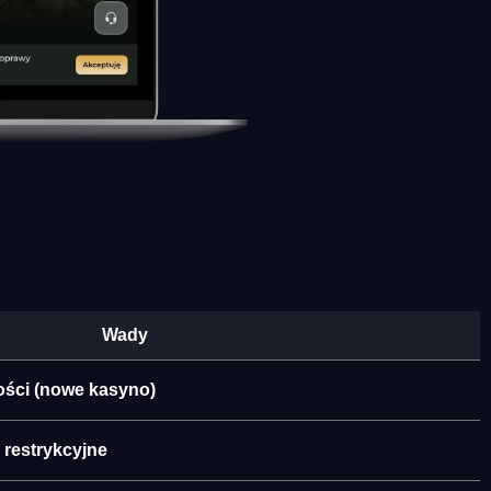
Wady
ności (nowe kasyno)
restrykcyjne