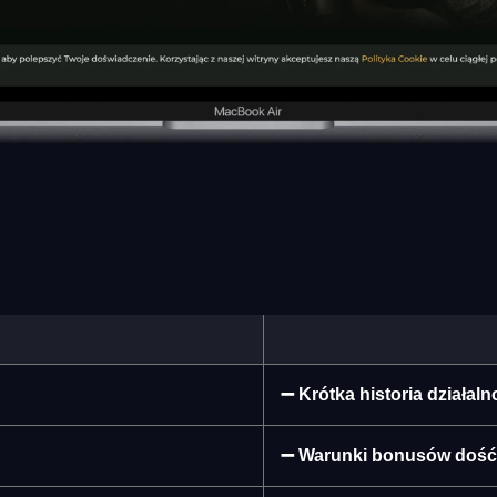
➖ Krótka historia działal
➖ Warunki bonusów dość 