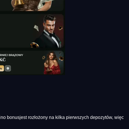
o bonusjest rozłożony na kilka pierwszych depozytów, więc