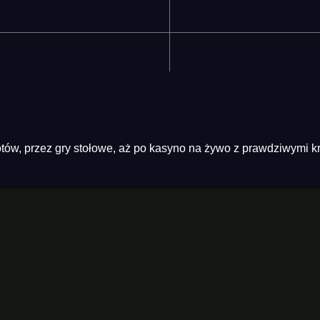
lotów, przez gry stołowe, aż po kasyno na żywo z prawdziwymi 