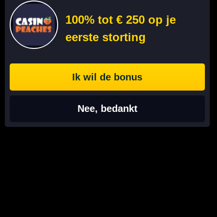
vindt, maar laat je niet te veel meeslepen. Je moet
onthouden dat dit gewoon entertainment is en geen vast
100% tot € 250 op je
inkomen.
eerste storting
Voorwaarden voor het gebruik van no
deposit bonus voor registratie
Ik wil de bonus
Als u zich niet aanmeldt voor een no deposit bonus, zult u
iets anders moeten doen: een bepaald aantal
Nee, bedankt
loyaliteitspunten verdienen of hoge inzet vermenigvuldigers
vangen. Het voordeel is dat u in de meeste gevallen de
beloning meer dan eens kunt krijgen. U kunt de prijs slechts
eenmaal per inschrijving in ontvangst nemen.
No deposit bonussen casino's in Nederland hebben de
volgende kenmerken, beperkingen, voorwaarden (niet
noodzakelijkerwijs allemaal tegelijk):
het maximum bedrag;