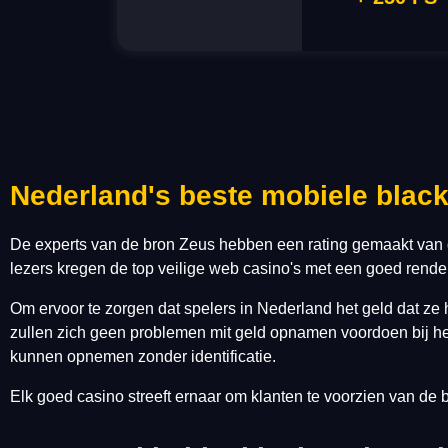
Nederland's beste mobiele black
De experts van de bron Zeus hebben een rating gemaakt van de
lezers kregen de top veilige web casino's met een goed rende
Om ervoor te zorgen dat spelers in Nederland het geld dat ze
zullen zich geen problemen mit geld opnamen voordoen bij het 
kunnen opnemen zonder identificatie.
Elk goed casino streeft ernaar om klanten te voorzien van de 