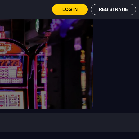
LOG IN
REGISTRATIE