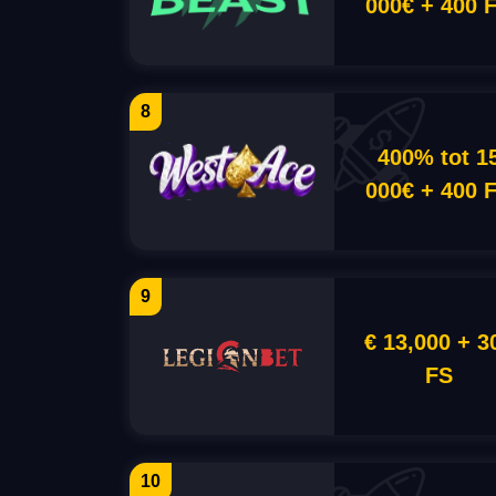
000€ + 400 
400% tot 1
000€ + 400 
€ 13,000 + 3
FS