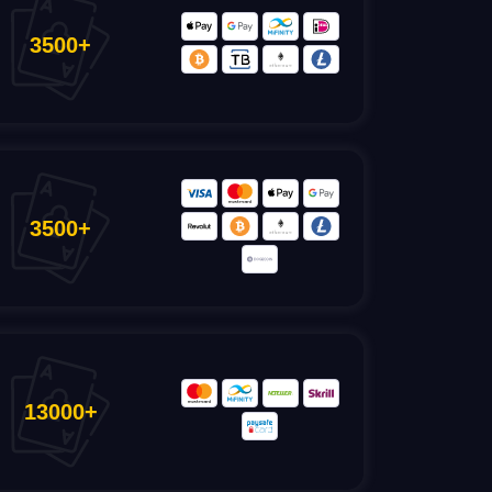
3500+
3500+
13000+