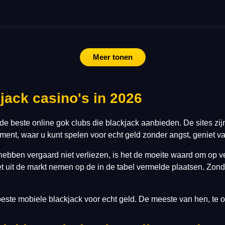
Meer tonen
jack casino's in 2026
 beste online gok clubs die blackjack aanbieden. De sites zijn
ment, waar u kunt spelen voor echt geld zonder angst, geniet v
 hebben vergaard niet verliezen, is het de moeite waard om op 
uit de markt nemen op de in de tabel vermelde plaatsen. Zonder
beste mobiele blackjack voor echt geld. De meeste van hen, te 