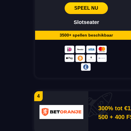
SPEEL NU
Slotseater
3500+
spellen beschikbaar
300% tot €1
500 + 400 F