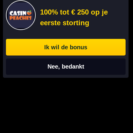
met dynamische
100% tot € 250 op je
symbolen.
eerste storting
Een gedurfde en
vurige Joker-slot
Joker
met krachtige
Endorphina
Bo
Ik wil de bonus
Stoker
effecten en
explosieve
bonusrondes.
Nee, bedankt
Ontsnap naar
een tropisch
paradijs waar
Reels
kleurrijke rollen
Booming
To
Paradise
en gratis spins
Games
een vleugje
eilandgeluk
brengen.