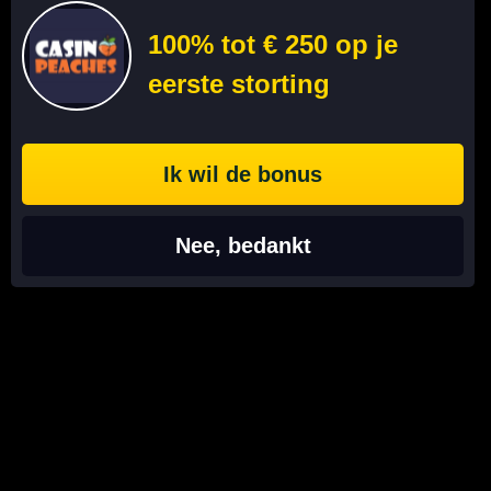
dus niet om één vast bedrag voor iedereen. De speler moet
100% tot € 250 op je
een geverifieerd account hebben, de juiste geboortedatum
invullen en vaak actief blijven. Hoger niveau betekent hier
eerste storting
gewoon betere voorwaarden.
VIP programma, toernooien en acties
Ik wil de bonus
Nika Casino heeft een VIP Club met vier niveaus: Basic,
Prestige, Elite en Supreme. Spelers stijgen via punten; 1
Nee, bedankt
punt komt voor elke 10 euro storting. Hogere niveaus geven
cashback tot 10%, snellere uitbetalingen, hogere limieten,
verjaardagscadeaus en soms persoonlijke ondersteuning.
Jackpots worden niet apart als vaste casinospellen
genoemd, maar promoties tonen grote prijzen.
Actie
Prijzenpot
Korte beschrijving
BGaming
Slotpromotie met
€1.000.000