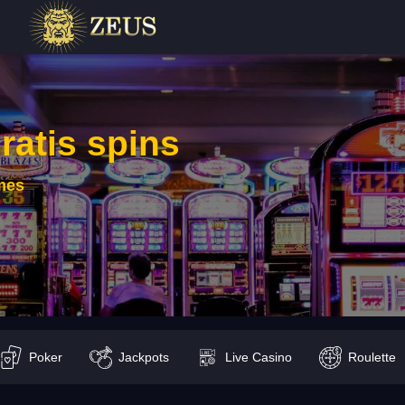
ratis spins
mes
Poker
Jackpots
Live Casino
Roulette