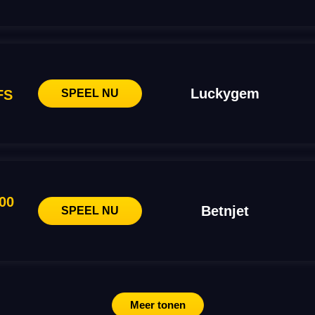
Luckygem
FS
SPEEL NU
00
Betnjet
SPEEL NU
Meer tonen