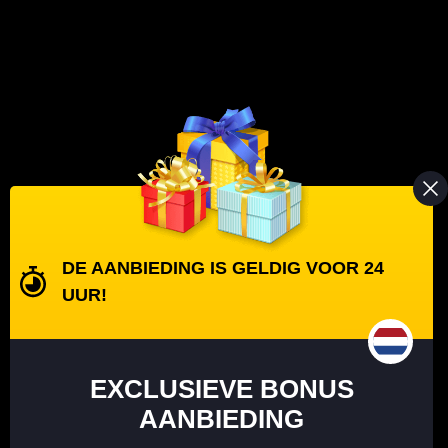
350% tot €16000 + 350 FS
SPEEL NU
Lizaro
13000+
spellen beschikbaar
DE AANBIEDING IS GELDIG VOOR 24
UUR!
EXCLUSIEVE BONUS
AANBIEDING