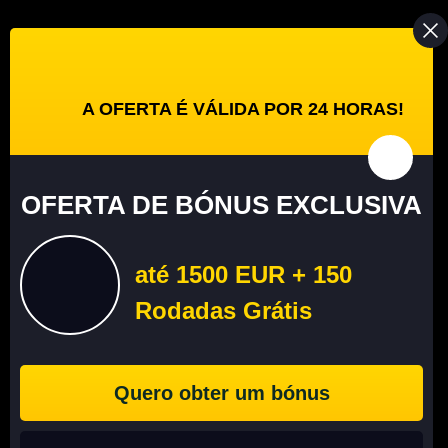
Qual é a Probabilidade de Ganhar no
Casino Hold'em?
A probabilidade de ganhar no Casino Hold'em varia
A OFERTA É VÁLIDA POR 24 HORAS!
dependendo da estratégia do jogador e das variações do
jogo. Normalmente, o cassino tem uma pequena vantagem,
mas conhecer as regras e uma estratégia eficaz pode
aumentar significativamente as chances de sucesso. Aqui
OFERTA DE BÓNUS EXCLUSIVA
estão algumas para dicas de Casino Hold'em:
Jogar com Estratégia Ótima: Saber quando apostar e
até 1500 EUR + 150
quando desistir pode aumentar significativamente as
chances de ganhar.
Rodadas Grátis
Gestão de Bankroll: Gerenciar os fundos de forma
sensata ajuda a evitar grandes perdas e aumenta a
duração do jogo.
Quero obter um bónus
Entendendo as Probabilidades: Conhecer as
probabilidades de diferentes combinações de cartas