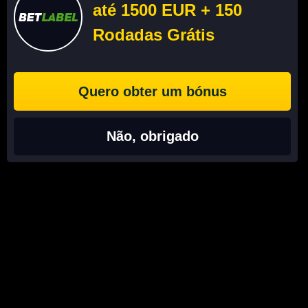
até 1500 EUR + 150
1440, quando as lotarias foram inventadas pela primeira vez
no condado da Flandres, que agora abrange os Países
Rodadas Grátis
Baixos, Bélgica e norte de França. É notável que já em
1726, o Staatsloterij, a lotaria nacional holandesa, foi
lançada. Ainda hoje , continua a funcionar. Do outro lado do
Quero obter um bónus
oceano, as lotarias desenvolveram-se nos Estados Unidos.
Foram utilizadas para financiar a colonização britânica na
década de 1600.
Não, obrigado
A história da lotaria nacional em Portugal começa um pouco
mais tarde, em 1783. Nomeadamente, foi criada como uma
organização de caridade e não para fins comerciais. A
história do jogo no país começou muito mais tarde, em
1904. Foi então que o primeiro
casino pt online
abriu na
Figueira da Foz.
Conteúdo