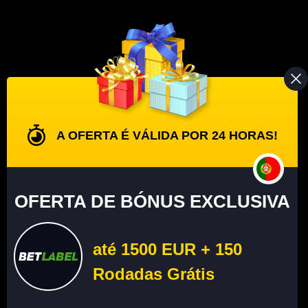
EUR
Para depositar 7 euros em casinos online em Portugal, os
jogadores podem utilizar métodos de pagamento
internacionais e locais
métodos de pagamento
:
Visa
;
MasterCard
;
A OFERTA É VÁLIDA POR 24 HORAS!
Multibanco
;
MBWay
;
OFERTA DE BÓNUS EXCLUSIVA
PayPal
;
Skrill
;
até 1500 EUR + 150
PaySafeCard
.
Rodadas Grátis
A lista completa dos sistemas de pagamento suportados