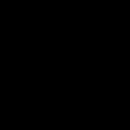
LOGIN
REGISTO