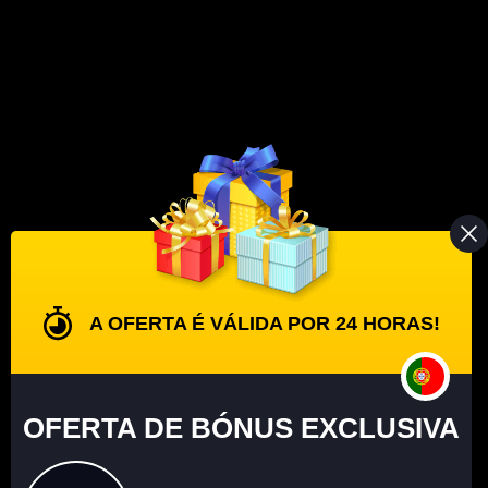
Bonus
2 500€ + 250 Rodadas Grátis
JOGUE
Slotoro
3500+
jogos disponíveis
A OFERTA É VÁLIDA POR 24 HORAS!
OFERTA DE BÓNUS EXCLUSIVA