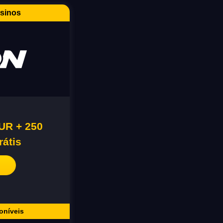
asinos
UR + 250
átis
oníveis