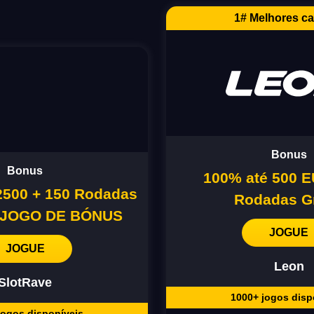
1# Melhores c
Bonus
Bonus
100% até 500 E
2500 + 150 Rodadas
Rodadas Gr
 1 JOGO DE BÓNUS
JOGUE
JOGUE
Leon
SlotRave
1000+
jogos disp
ogos disponíveis