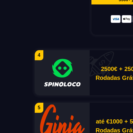
2500€ + 25
Rodadas Grá
até €1000 + 
Rodadas Grá