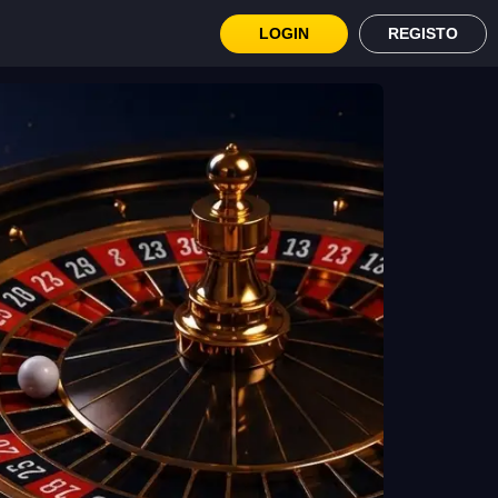
LOGIN
REGISTO