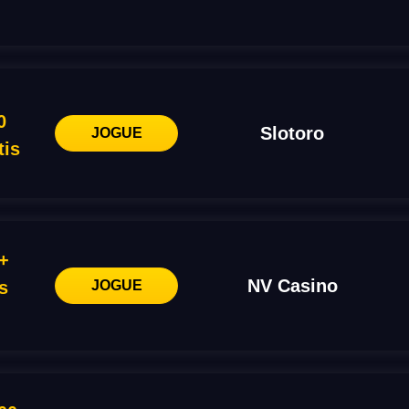
0
Slotoro
JOGUE
tis
A OFERTA É VÁLIDA POR 24 HORAS!
 +
NV Casino
s
JOGUE
OFERTA DE BÓNUS
EXCLUSIVA