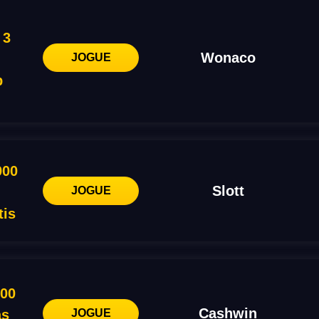
 3
Wonaco
JOGUE
b
000
Slott
JOGUE
tis
000
Cashwin
as
JOGUE