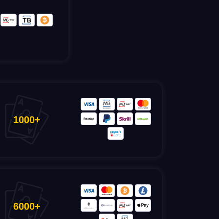
1000+
6000+