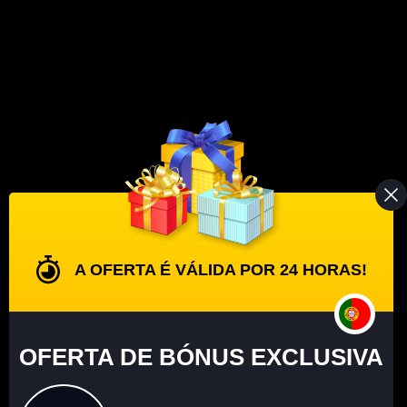
1000+
jogos disponíveis
A OFERTA É VÁLIDA POR 24 HORAS!
Bonus
100% até 100 € + 100 Rodadas
Grátis
OFERTA DE BÓNUS EXCLUSIVA
JOGUE