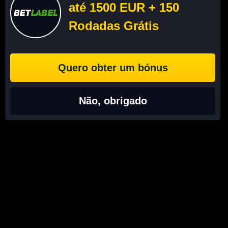
até 1500 EUR + 150
National Casino
Rodadas Grátis
1000+
jogos disponíveis
Quero obter um bónus
Não, obrigado
Bonus
5000€