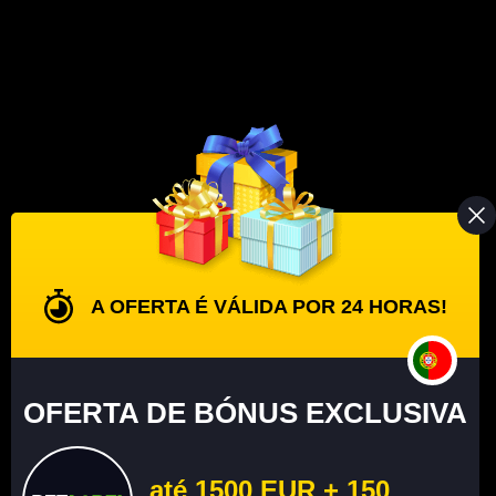
Pressionar o botão "Login", selecionar o país de
residência, introduzir o seu e-mail ou número de
telefone.
Confirmação das informações introduzidas através de
uma ligação num e-mail ou de um código num SMS.
Após o registo, o sistema oferece a possibilidade de
descarregar a aplicação para o smartphone. Depois de o
proprietário concordar, o download do programa inicia-se
automaticamente. Na aplicação, é necessário passar a
identificação e associar o cartão bancário ao programa do
A OFERTA É VÁLIDA POR 24 HORAS!
cliente.
Depósito no Klarna Casino
OFERTA DE BÓNUS EXCLUSIVA
O reabastecimento da conta de jogo em todos os
estabelecimentos virtuais é efetuado de forma idêntica. Para
proceder a uma operação financeira, é necessário encontrar
até 1500 EUR + 150