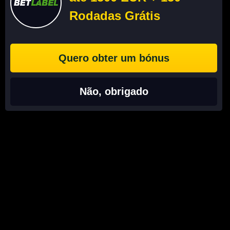
um casino online fiável que utilize este método de
pagamento. A nossa classificação ajudará a determinar a
Rodadas Grátis
escolha. Em seguida, o jogador português precisa de se
registar e, se necessário, passar pela verificação. No Klarna
Casino, o depósito é efetuado da seguinte forma:
Quero obter um bónus
O jogador deve estar autorizado na sua conta pessoal
com um login e uma password.
Não, obrigado
Entra na secção "Depósitos", seleciona o sistema de
pagamento.
Preenche um formulário especial: o montante do
pagamento e os detalhes da estrutura bancária.
Verifica a validade das informações e confirma a
transação.
Para confirmar o pagamento, pode ser fornecido ao titular da
conta um TAN ou uma palavra-passe de uso único. O
depósito chegará instantaneamente à conta do jogador