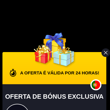
prémios .
Que tipos de slots estão disponíveis:
Frutas - com um conjunto mínimo de opções e três a
cinco rolos;
Musicais - sobre cantores lendários como Jim Hendrix
ou Ozzy Osbourne;
Baseadas em filmes icónicos - Jumanji, Jack and the
Beanstalk, Invisible Man, Vikings;
Aventura, mística, fantasia - o jogador escolhe um tema
A OFERTA É VÁLIDA POR 24 HORAS!
de acordo com o seu gosto.
Por uma questão de conveniência, as novas e populares
slots do LeBull Casino estão divididas em categorias
separadas. O jogador pode escolher as máquinas
OFERTA DE BÓNUS EXCLUSIVA
recentemente lançadas ou tentar a sua sorte nos
emuladores frequentemente descarregados.