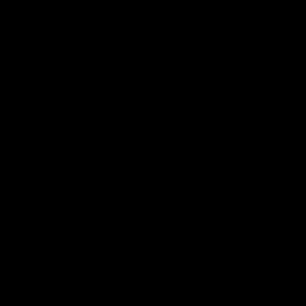
LOGIN
REGISTO