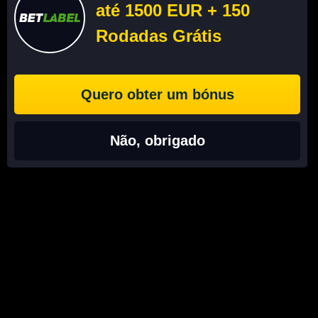
até 1500 EUR + 150
As slot machines do LeBull
Rodadas Grátis
A equipa Casino Zeus compilou as 6 máquinas de
melhores slots online
mais populares em Portugal que
Quero obter um bónus
este casino online oferece. Estas slots são interessantes
devido aos seus temas invulgares, elevados retornos, belos
gráficos 3D, sistema multi-nível com uma escolha de
Não, obrigado
características de prémios.
Máquina de
Fornecedor
Características
jogo
Rodadas
Avalanche
Gonzo’s
NetEnt
Gráficos 3D
Fre
Quest
Multiplicador
progressivo