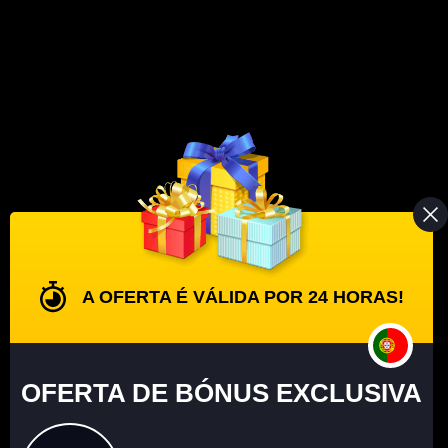
Bet Digital.
Chance Interactive.
Lightning Box.
Side City.
NetEnt
.
Nextgen.
Thunderkick.
Big Time Gaming
.
A OFERTA É VÁLIDA POR 24 HORAS!
O jogo é conduzido honestamente e os resultados de
rodadas nas máquinas não podem ser manipulados.
Notemos que a administração do casino também não tem
OFERTA DE BÓNUS EXCLUSIVA
acesso às configurações dos programas. As hipóteses de
ganhar são estabelecidos na fase de desenvolvimento do