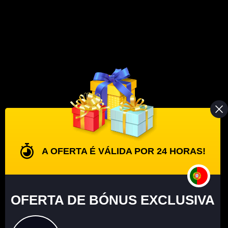
Roleta:
a versão clássica da roleta europeia com um zero e
uma vasta gama de opções de apostas;
a roleta francesa com regras adicionais para aumentar
as hipóteses de ganhar: La Partage e En Prison;
roleta americana com dois zeros.
Blackjack:
Blackjack clássico, em que o objetivo é obter 21 pontos
A OFERTA É VÁLIDA POR 24 HORAS!
ou o mais próximo possível disso;
Potoon – uma versão com a possibilidade de duplicar a
aposta em qualquer mão.
OFERTA DE BÓNUS EXCLUSIVA
Fornecedores de software do Nossa Aposta conhecidos:
NetEnt
;