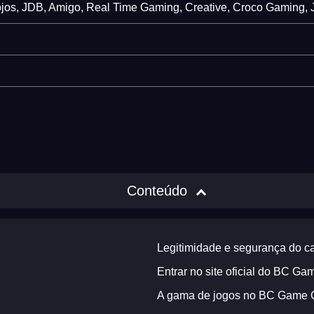
jos, JDB, Amigo, Real Time Gaming, Creative, Croco Gaming, J
Conteúdo
Legitimidade e segurança do 
Entrar no site oficial do BC Ga
A gama de jogos no BC Game 