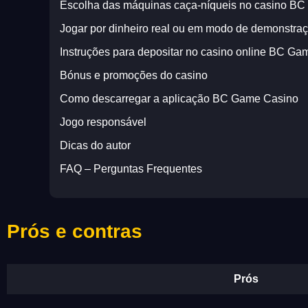
Escolha das máquinas caça-níqueis no casino B
Jogar por dinheiro real ou em modo de demonstra
Instruções para depositar no casino online BC Ga
Bónus e promoções do casino
Como descarregar a aplicação BC Game Casino
Jogo responsável
Dicas do autor
FAQ – Perguntas Frequentes
Prós e contras
Prós