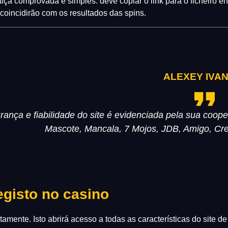
ça comprovada é simples: deve copiar o link para o ficheiro enc
coincidirão com os resultados das spins.
ALEXEY IVAN
rança e fiabilidade do site é evidenciada pela sua coop
Mascote, Mancala, 7 Mojos, JDB, Amigo, Crea
egisto no casino
amente. Isto abrirá acesso a todas as características do site 