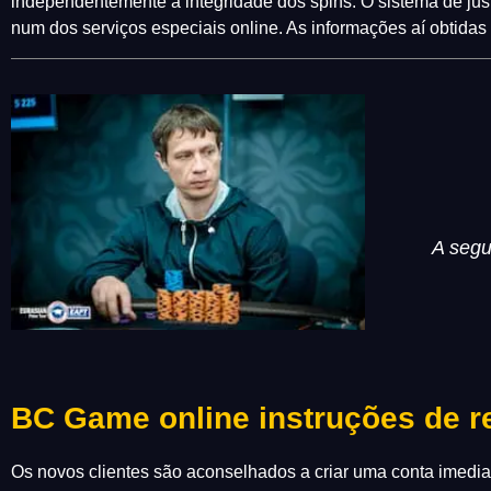
independentemente a integridade dos spins. O sistema de justi
num dos serviços especiais online. As informações aí obtidas 
A segu
BC Game online instruções de r
Os novos clientes são aconselhados a criar uma conta imediat