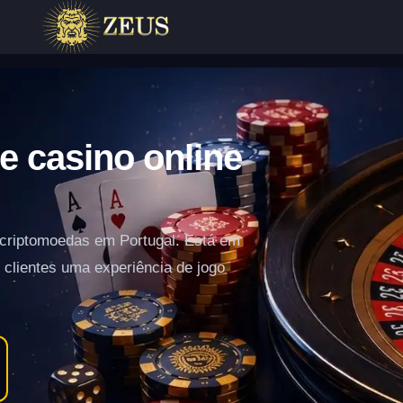
 casino online
 criptomoedas em Portugal. Está em
clientes uma experiência de jogo