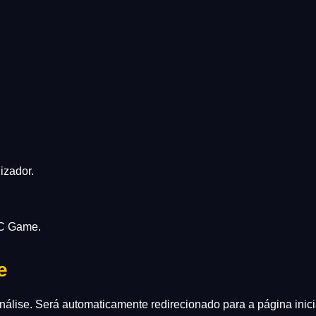
izador.
BC Game.
e
sta análise. Será automaticamente redirecionado para a página i