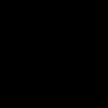
Bonus
2500€ + 250 Rodadas Grátis
JOGUE