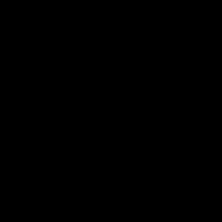
1000+
jogos disponíveis
Bonus
-
JOGUE