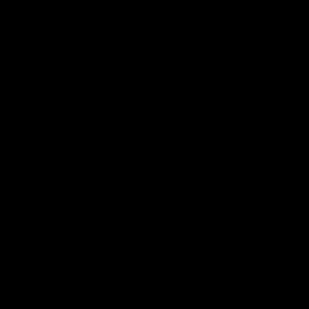
Site oficial