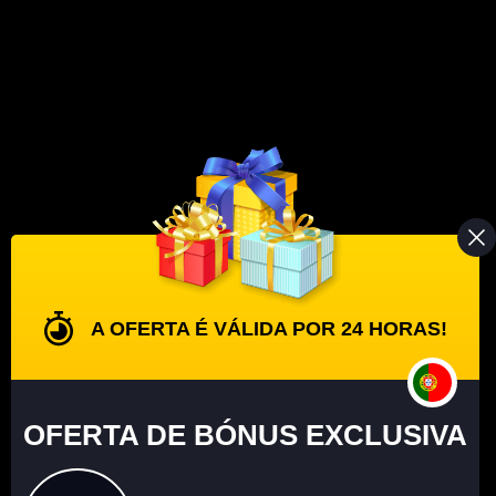
Site oficial
A OFERTA É VÁLIDA POR 24 HORAS!
Captura de ecrã de: ginja.com
Tipos de Jogos no Casino Online
OFERTA DE BÓNUS EXCLUSIVA
O lobby de Ginja
jogos de casino
abrange tudo o que um
jogador português, de Porto, normalmente procuraria. Quer
a preferência seja girar os rolos nas slots, sentar-se numa