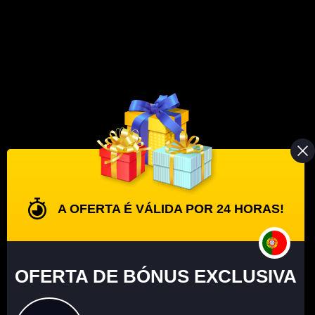
A slot da Belatra apareceu em 2023.
A máquina com o RTP de 96,04%
Full Moon
tem scatter, jogo de bónus, rodadas
Magic
gratuitas, símbolo joker,
multiplicador
Book Of
A slot machine da Spinomenal foi
Lucky Jack
criada em 2023. Um título com um
— Baba
RTP desconhecido, tem símbolo
Yaga’s
joker, scatter, jogo de bónus,
Tales
rodadas gratuitas
A OFERTA É VÁLIDA POR 24 HORAS!
A slot da Netgame apareceu nos
casinos online em 2023. O
Cash Vault
dispositivo com RTP de 96,24%
Hold’n’Link
OFERTA DE BÓNUS EXCLUSIVA
possui esfera, Wild, Scatter,
Hold’n’Link