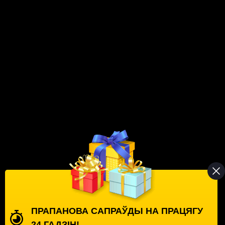
Вывад сродкаў у Белбет
Пры атрыманні выйгрышаў можна заказаць іх на
перавод. Спатрэбіцца:
Наведаць сайт анлайн-клуба або загрузіць дадатак.
Папярэдне трэба Белбет спампаваць на Андроід
бясплатна або на iOS і выканаць устаноўку.
Аўтарызавацца на пляцоўцы або ў кліенце.
Перайсці ва ўкладку ”Каса”.
Клікнуць па “Вывад”.
Вывучыць спосабы аплаты.
Пазначыць метад.
ПРАПАНОВА САПРАЎДЫ НА ПРАЦЯГУ
Увесці рэквізіты, суму.
24 ГАДЗІН!