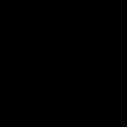
Ліцэнзія
Правайдэры