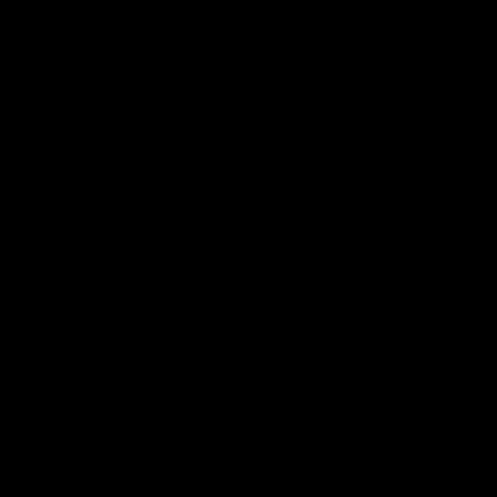
Бонус
325% + 150 FS
ГУЛЯЦЬ