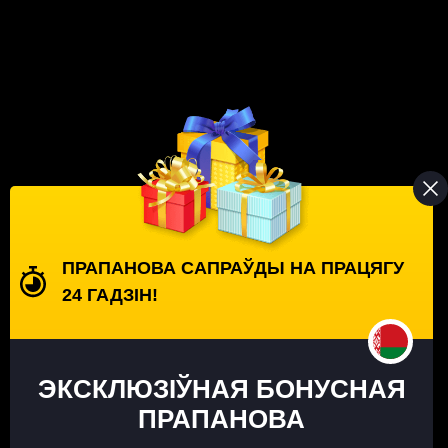
Бонус
360% до $20,000
ГУЛЯЦЬ
BC Game
1000+
даступныя гульні
ПРАПАНОВА САПРАЎДЫ НА ПРАЦЯГУ
24 ГАДЗІН!
ЭКСКЛЮЗІЎНАЯ БОНУСНАЯ
ПРАПАНОВА