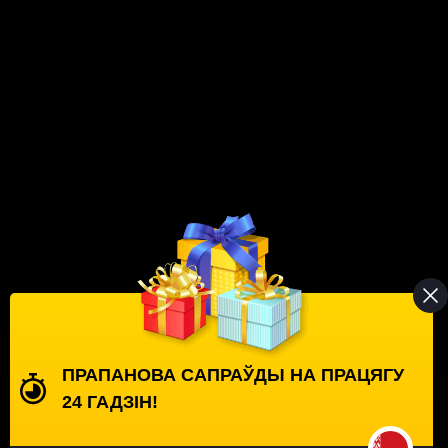
бел. гульцоў. Не заўсёды можна адкрыць рахунак у
мясцовай валюце.
Важна ўлічваць нюансы вываду. 99% азартных пляцовак
пераводзяць грошы пасля верыфікацыі. Некаторыя
інтэрнэт-казіно ўхваляюць заяўкі з дробнымі сумамі
ананімным наведвальнікам.
Матэматыка ў азартных гульнях
Важна разумець, што атрыманне прызоў у анлайн-казіно
ніхто не гарантуе. Слоты ствараюцца са складанымі
алгарытмамі, плацёжныя камбінацыі выпадаюць
рандомна. Зразумець, як гуляць у анлайн-казіно,
вывучыўшы відэа ад стрымераў складана.
ПРАПАНОВА САПРАЎДЫ НА ПРАЦЯГУ
Многія беларускія наведвальнікі абапіраюцца на
24 ГАДЗІН!
матэматыку. Зрабіўшы пэўную колькасць ставак,
тэарэтычна ёсць шанец атрымаць выйгрыш. Хайролеры