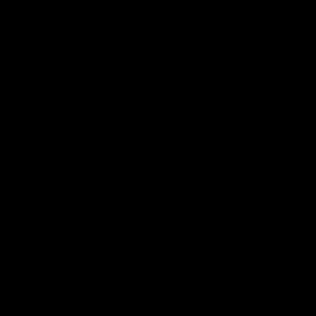
Правайдэры
Казіно анлайн
Гуляць