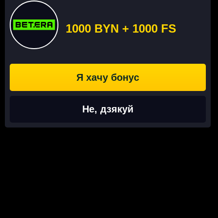
Бонус
1000 BYN + 1000 FS
200% + 150 FS
ГУЛЯЦЬ
Я хачу бонус
1xBet
3500+
даступныя гульні
Не, дзякуй