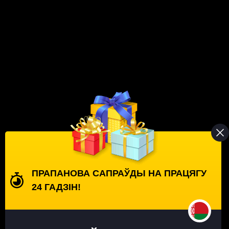
Казіно Опера
Казіно Вікторыя Чэры
Казіно Шангры Ла
Казіно ХО
Правайдэры
Правайдэр Netent
Правайдэр Amatic
Правайдэр Endorphina
Правайдэр Greentube
Правайдэр EGT
ПРАПАНОВА САПРАЎДЫ НА ПРАЦЯГУ
24 ГАДЗІН!
Правайдэр Thunderkick
Правайдэр Push Gaming
Правайдэр Microgaming