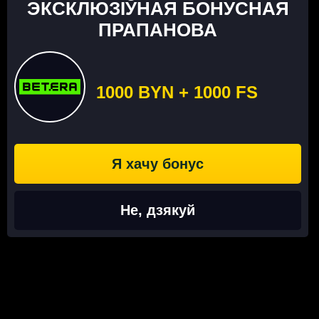
Правайдэр iSoftBet
ЭКСКЛЮЗІЎНАЯ БОНУСНАЯ
Правайдэр BetSoft
ПРАПАНОВА
Правайдэр Relax Gaming
Правайдэр Playson
Правайдэр NetGame
1000 BYN + 1000 FS
Правайдэр Belatra
Правайдэр Pragmatic Play
Правайдэр OctoPlay
Я хачу бонус
Правайдэр ELK Studios
Правайдэр Light and Wonder
Не, дзякуй
Правайдэр Play'nGO
Валюты
BYN
EUR