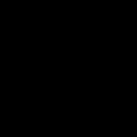
ГУЛЯЦЬ
Fairspin
4600+
даступныя гульні