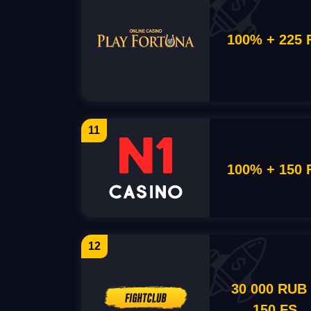
100% + 225 
100% + 150 
30 000 RUB
150 FS