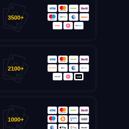
3500+
2100+
1000+