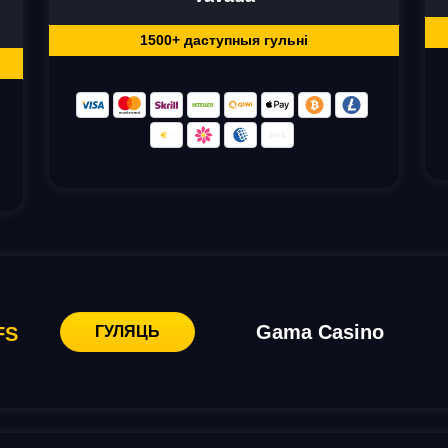
1500+
даступныя гульні
Gama Casino
FS
ГУЛЯЦЬ