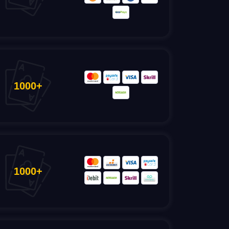
1000+
1000+