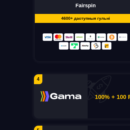
Fairspin
4600+
даступныя гульні
100% + 100 