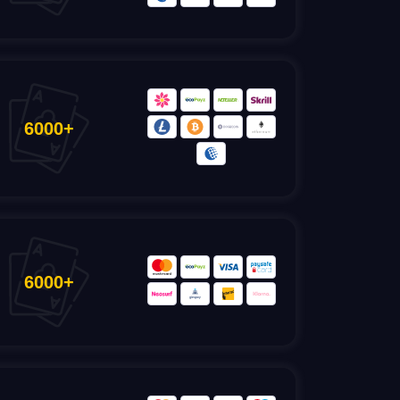
6000+
Н!
6000+
Я