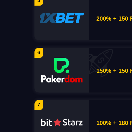
200% + 150 
150% + 150 
100% + 180 