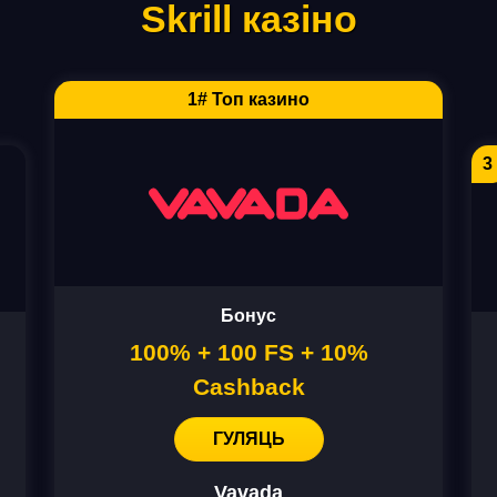
Skrill казіно
1# Топ казино
3
Бонус
100% + 100 FS + 10%
Cashback
ГУЛЯЦЬ
Vavada