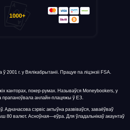
1000+
2001 г. у Вялікабрытаніі. Працуе па ліцэнзіі FSA.
кіх канторах, покер-румах. Называўся Moneybookers, у
на прапаноўвала анлайн-плацяжы ў ЕЗ.
ў. Адначасова сэрвіс актыўна развіваўся, заваёўваў
выш 80 валют. Асноўная—еўра. Для ўладальнікаў акаунтаў