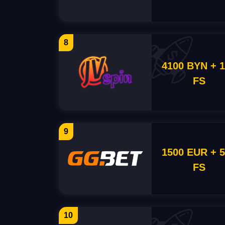
4100 BYN + 
FS
1500 EUR + 
FS