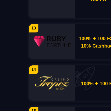
100% + 100 F
10% Cashba
100% + 100 