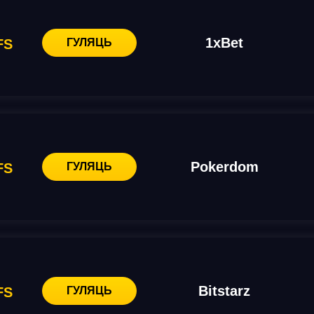
1xBet
FS
ГУЛЯЦЬ
Pokerdom
FS
ГУЛЯЦЬ
Bitstarz
FS
ГУЛЯЦЬ