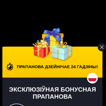
ГУЛЯЦЬ
Stakemania
14 000+
даступныя гульні
ПРАПАНОВА ДЗЕЙНІЧАЕ 24 ГАДЗІНЫ!
ЭКСКЛЮЗІЎНАЯ БОНУСНАЯ
ПРАПАНОВА