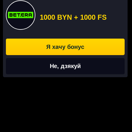
Банкаўскія
1000 BYN + 1000 FS
карты
VISA,
2000/60 000
-
1–3 д
MasterCard,
МІР
Я хачу бонус
WebMoney
100/60 000
-
24 га
Не, дзякуй
Bitcoin,
Ethereum,
500/100 000
-
24 га
Litecoin,
Ripple
Piastrix
100/100 000
-
24 га
Замовіць вывад сродкаў можна, выканаўшы ўваход на