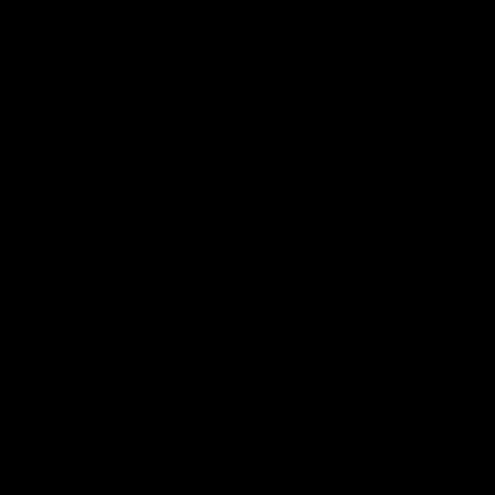
Ліцэнзія
Правайдэры