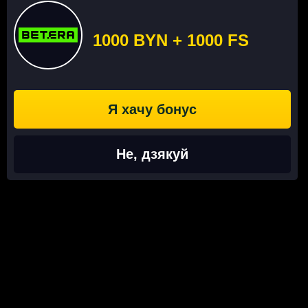
1000 BYN + 1000 FS
АЛЯКСЕЙ ІВАНОЎ - АЎТАР І ЭКСПЕРТ
КАЗІНО
Я хачу бонус
Заўважу, што аддача ў слотаў высокая, таму
Не, дзякуй
гуляць на рэальныя грошы тут выгадна.
Гуляць у Joycasino можна бясплатна. Для гэтага слоты і
многія настольныя забавы прадугледжваюць дэма-
рэжым. Стаўкі ў ім вядуцца на ўмоўныя крэдыты. Гулец
нічым не рызыкуе, атрымліваючы магчымасць
пратэставаць упадабаныя аўтаматы. Адзінае, што варта
ўлічваць – няма дэма-версій у Джойказіно Лайв. Гульні з
жывымі дылерамі даступныя толькі для гульні на грошы.