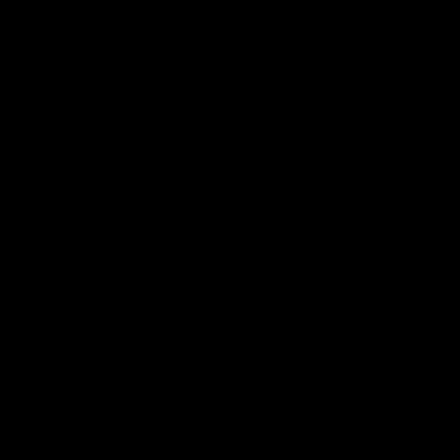
Аплатныя сістэмы
Ліцэнзія
Правайдэры