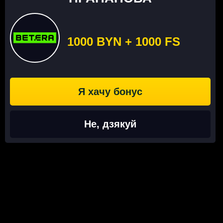
MuchBetter, Euteller.
Мінімальны дэпазіт— 20€. Папаўненне рахунку робіцца
імгненна, выключэнне—банкаўскія пераводы. У Optibet
1000 BYN + 1000 FS
вывад грошай займае 1-5 дзён. Магчымы пасля
праходжання верыфікацыі.
Працэс вываду сродкаў максімальна спрошчаны.
Я хачу бонус
Патрабуецца:
Наведаць Асабісты кабінет.
Не, дзякуй
Адкрыць раздзел “Каса”.
Перайсці ва ўкладку “Зняцце балансу”.
Выбраць прыдатную плацёжную сістэму.
Прапісаць суму, указаць рэквізіты.
Адправіць заяўку да разгляду.