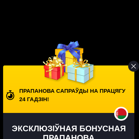
некалькімі пераможцамі.
Адначасова запускаюцца сезонныя акцыі. Больш за ўсё
прапаноў распрацоўваюцца для бэтараў. Таксама
рэгулярна праводзяцца турніры для прыхільнікаў
рэальнага покера.
Спосабы папаўнення рахунку і
вываду грошай
Гульнёвы партал падтрымлівае папулярныя метады
аплаты.
ПРАПАНОВА САПРАЎДЫ НА ПРАЦЯГУ
24 ГАДЗІН!
Падыходзяць:
банкаўскія карты: Mastercard, Maestro, Visa;
банкаўскія пераводы;
ЭКСКЛЮЗІЎНАЯ БОНУСНАЯ
электронныя кашалькі: Skrill, Neteller, Rapid Transfer,
ПРАПАНОВА