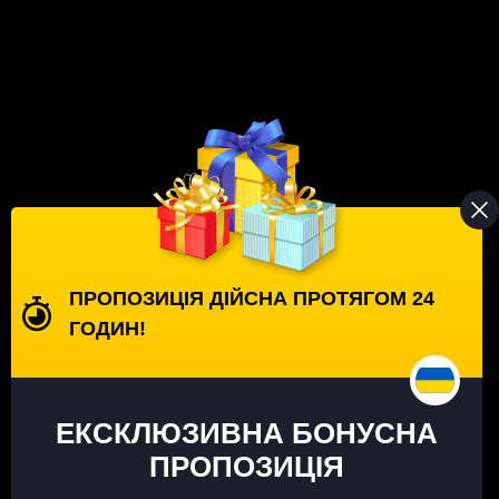
вибір звичайних ліцензованих майданчиків. Низька
конкуренція може впливати на якість сервісу.
Бонусна програма часто скромніша.
Бездепозитні
бонуси онлайн
трапляються рідко, адже через
спрощену реєстрацію користувачі можуть
створювати кілька акаунтів і зловживати
промоакціями. Тому такі портали видають нагороди
обережно.
Якщо ви вже читали огляди експертів Casino Zeus, то
помітили, що ми рекомендуємо реєструватися
ПРОПОЗИЦІЯ ДІЙСНА ПРОТЯГОМ 24
насамперед на сайтах, які працюють під наглядом
ГОДИН!
офіційного або авторитетного ліцензуючого органу. Для
України актуальним регулятором є державне агентство
PlayCity. Також на міжнародному ринку важливими
залишаються
гральні комісії Мальти
і
UK Gambling
.
ЕКСКЛЮЗИВНА БОНУСНА
Вони контролюють діяльність операторів і допомагають
ПРОПОЗИЦІЯ
робити гемблінг-індустрію безпечнішою для гравців.