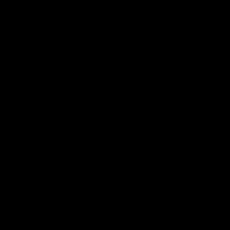
Ліцензії
Провайдери