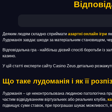
Відповід
Деяким людям складно сприймати
азартні онлайн ігри
як
Лудоманія завдає шкоди за матеріальним становищем, чере
Відповідальна гра - найбільш дієвий спосіб боротьби із з
казино.
У цій статті експерти сайту Casino Zeus детально розкажуть
Що таке лудоманія і як її розпі
Лудоманія – це неконтрольована людиною патологічна при
частим відвідуванням віртуальних або реальних клубів,
ка
підвищує суми ставок, при програшах шукає можливості, як 