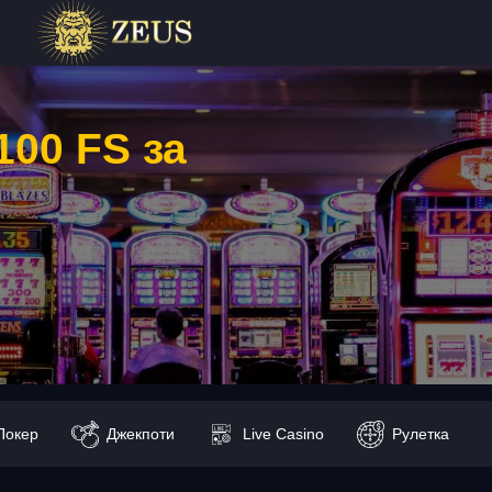
100 FS за
и
Покер
Джекпоти
Live Casino
Рулетка