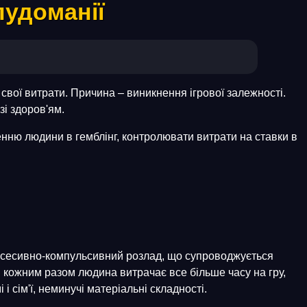
лудоманії
 свої витрати. Причина – виникнення ігрової залежності.
і здоров'ям.
енню людини в гемблінг, контролювати витрати на ставки в
обсесивно-компульсивний розлад, що супроводжується
З кожним разом людина витрачає все більше часу на гру,
 сім'ї, неминучі матеріальні складності.