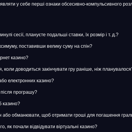
виявляти у себе перші ознаки обсесивно-компульсивного роз
нулі сесії, плануєте подальші ставки, їх розмір і т. д.?
ксимуму, поставивши велику суму на спін?
рнет казино?
я, коли доводиться закінчувати гру раніше, ніж планувалося
 або електронних казино?
 після програшу?
б казино?
н або обманювати, щоб отримати гроші для погашення грал
ого, як почали відвідувати віртуальні казино?