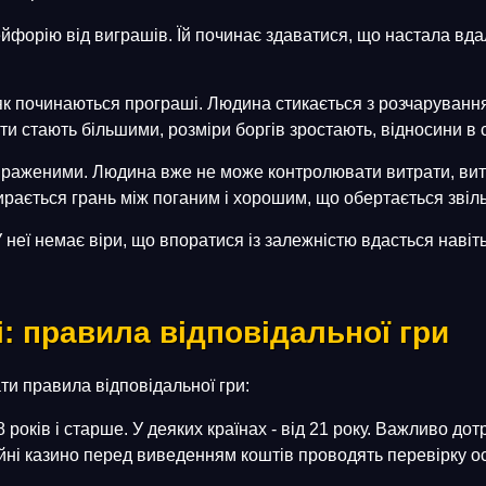
 ейфорію від виграшів. Їй починає здаватися, що настала вд
 як починаються програші. Людина стикається з розчаруванн
ти стають більшими, розміри боргів зростають, відносини в со
ираженими. Людина вже не може контролювати витрати, витр
стирається грань між поганим і хорошим, що обертається зві
неї немає віри, що впоратися із залежністю вдасться навіт
ПРОПОЗИЦІЯ ДІЙСНА ПРОТЯГОМ 24 ГОДИН!
і: правила відповідальної гри
ти правила відповідальної гри:
ЕКСКЛЮЗИВНА БОНУСНА
 років і старше. У деяких країнах - від 21 року. Важливо до
ПРОПОЗИЦІЯ
дійні казино перед виведенням коштів проводять перевірку о