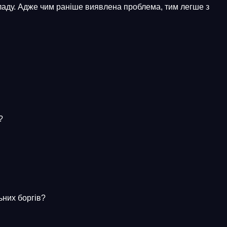
ладу. Адже чим раніше виявлена проблема, тим легше з
?
ьних боргів?