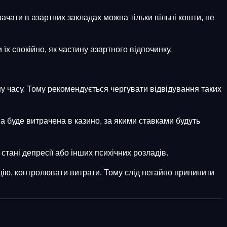
трачати в азартних закладах можна тільки вільні кошти, не
з
їх спокійно, як частину азартного відпочинку.
у часу. Тому рекомендується чергувати відвідування таких
ма буде витрачена в казино, за якими ставками будуть
стані депресії або інших психічних розладів.
цію, контролювати витрати. Тому слід негайно припинити